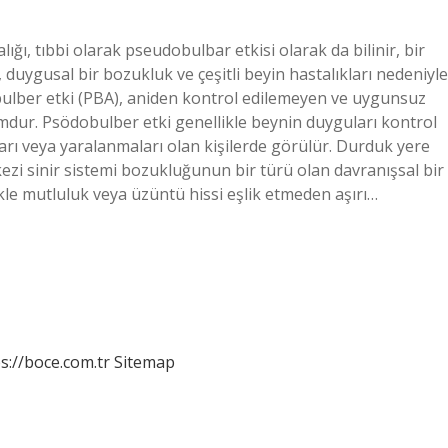
ı, tıbbi olarak pseudobulbar etkisi olarak da bilinir, bir
duygusal bir bozukluk ve çeşitli beyin hastalıkları nedeniyle
bulber etki (PBA), aniden kontrol edilemeyen ve uygunsuz
mdur. Psödobulber etki genellikle beynin duyguları kontrol
kları veya yaralanmaları olan kişilerde görülür. Durduk yere
i sinir sistemi bozukluğunun bir türü olan davranışsal bir
ikle mutluluk veya üzüntü hissi eşlik etmeden aşırı…
s://boce.com.tr
Sitemap