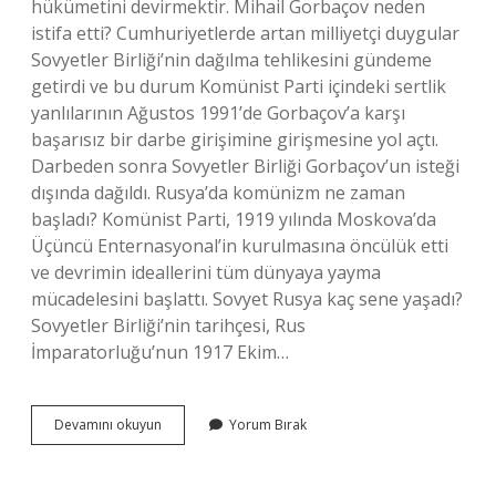
hükümetini devirmektir. Mihail Gorbaçov neden
istifa etti? Cumhuriyetlerde artan milliyetçi duygular
Sovyetler Birliği’nin dağılma tehlikesini gündeme
getirdi ve bu durum Komünist Parti içindeki sertlik
yanlılarının Ağustos 1991’de Gorbaçov’a karşı
başarısız bir darbe girişimine girişmesine yol açtı.
Darbeden sonra Sovyetler Birliği Gorbaçov’un isteği
dışında dağıldı. Rusya’da komünizm ne zaman
başladı? Komünist Parti, 1919 yılında Moskova’da
Üçüncü Enternasyonal’in kurulmasına öncülük etti
ve devrimin ideallerini tüm dünyaya yayma
mücadelesini başlattı. Sovyet Rusya kaç sene yaşadı?
Sovyetler Birliği’nin tarihçesi, Rus
İmparatorluğu’nun 1917 Ekim…
1991
Devamını okuyun
Yorum Bırak
Rusyada
Ne
Oldu