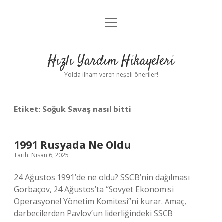
menüyü
Anasayfa
aç
Gizlilik Politikası
Hızlı Yardım Hikayeleri
Yasal Uyarı
Yolda ilham veren neşeli öneriler!
Hakkımızda
Etiket:
Soğuk Savaş nasıl bitti
1991 Rusyada Ne Oldu
Tarih: Nisan 6, 2025
24 Ağustos 1991’de ne oldu? SSCB’nin dağılması
Gorbaçov, 24 Ağustos’ta “Sovyet Ekonomisi
Operasyonel Yönetim Komitesi”ni kurar. Amaç,
darbecilerden Pavlov’un liderliğindeki SSCB