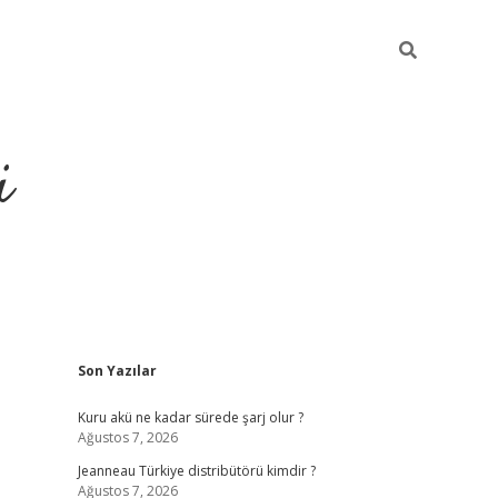
i
Sidebar
Son Yazılar
https://
Kuru akü ne kadar sürede şarj olur ?
Ağustos 7, 2026
Jeanneau Türkiye distribütörü kimdir ?
Ağustos 7, 2026