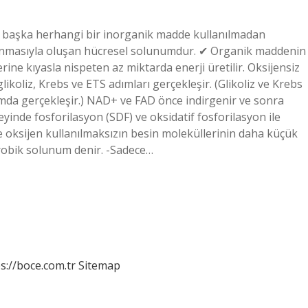
ya başka herhangi bir inorganik madde kullanılmadan
anmasıyla oluşan hücresel solunumdur. ✔ Organik maddenin
ne kıyasla nispeten az miktarda enerji üretilir. Oksijensiz
koliz, Krebs ve ETS adımları gerçekleşir. (Glikoliz ve Krebs
da gerçekleşir.) NAD+ ve FAD önce indirgenir ve sonra
inde fosforilasyon (SDF) ve oksidatif fosforilasyon ile
de oksijen kullanılmaksızın besin moleküllerinin daha küçük
robik solunum denir. -Sadece…
s://boce.com.tr
Sitemap