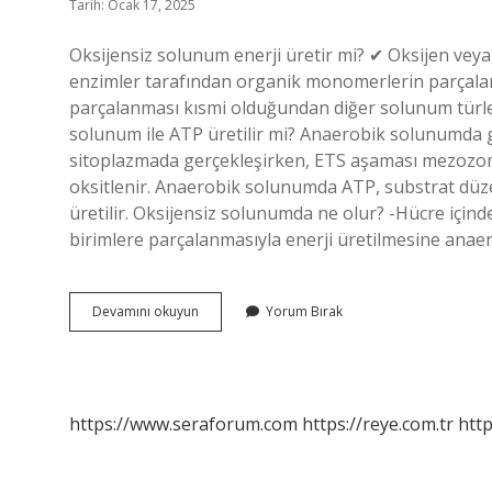
Tarih: Ocak 17, 2025
Oksijensiz solunum enerji üretir mi? ✔ Oksijen ve
enzimler tarafından organik monomerlerin parçal
parçalanması kısmi olduğundan diğer solunum türleri
solunum ile ATP üretilir mi? Anaerobik solunumda gli
sitoplazmada gerçekleşirken, ETS aşaması mezozom
oksitlenir. Anaerobik solunumda ATP, substrat düzey
üretilir. Oksijensiz solunumda ne olur? -Hücre için
birimlere parçalanmasıyla enerji üretilmesine anae
Oksijensiz
Devamını okuyun
Yorum Bırak
Solunumda
Enerji
Elde
Edilir
Mi
https://www.seraforum.com
https://reye.com.tr
http