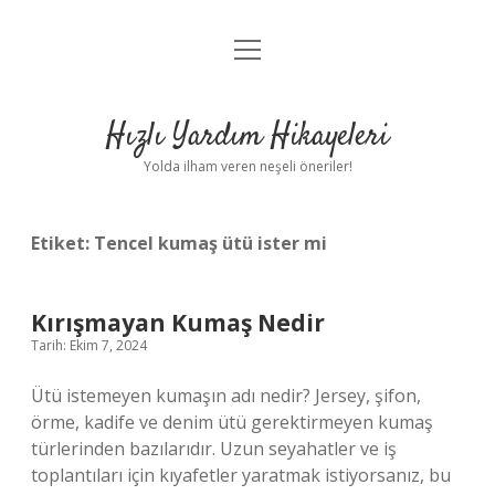
menüyü
Anasayfa
aç
Gizlilik Politikası
Hızlı Yardım Hikayeleri
Yasal Uyarı
Yolda ilham veren neşeli öneriler!
Hakkımızda
Etiket:
Tencel kumaş ütü ister mi
Kırışmayan Kumaş Nedir
Tarih: Ekim 7, 2024
Ütü istemeyen kumaşın adı nedir? Jersey, şifon,
örme, kadife ve denim ütü gerektirmeyen kumaş
türlerinden bazılarıdır. Uzun seyahatler ve iş
toplantıları için kıyafetler yaratmak istiyorsanız, bu