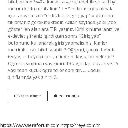
biletlerinde %40’a kadar tasarruf edebilirsiniz. Thy
indirim kodu nasıl alınır? THY indirim kodu almak
için tarayıcınızda “e-devlet ile giriş yap” butonuna
tıklamanız gerekmektedir. Açılan sayfada Şekil 2’de
gösterilen alanlara T.R. yazınız. Kimlik numaranızı ve
e-devlet şifrenizi girdikten sonra “Giriş yap”
butonunu kullanarak giriş yapmalısınız. Kimler
indirimli Uçak bileti alabilir? Öğrenci, çocuk, bebek,
65 yaş üstü yolcular için indirim koşulları nelerdir?
Öğrenci sınıfında yaş sınırı: 13 yaşından büyük ve 25
yaşından küçük öğrenciler dahildir. … Çocuk
sınıflarında yaş sınırı: 2…
Thy
Devamını okuyun
Yorum Bırak
Nasıl
Öğrenci
Bileti
Alınır
https://www.seraforum.com
https://reye.com.tr