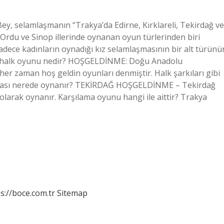
ey, selamlaşmanın “Trakya’da Edirne, Kırklareli, Tekirdağ ve
 Ordu ve Sinop illerinde oynanan oyun türlerinden biri
adece kadınların oynadığı kız selamlaşmasının bir alt türünü
ma halk oyunu nedir? HOŞGELDİNME: Doğu Anadolu
her zaman hoş geldin oyunları denmiştir. Halk şarkıları gibi
şılaması nerede oynanır? TEKİRDAĞ HOŞGELDİNME – Tekirdağ
larak oynanır. Karşılama oyunu hangi ile aittir? Trakya
s://boce.com.tr
Sitemap