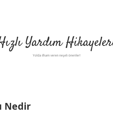
Hızlı Yardım Hikayeler
Yolda ilham veren neşeli öneriler!
ı Nedir