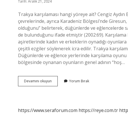
Tarih: Aralık 21, 2024
Trakya karşılaması hangi yöreye ait? Cengiz Aydın B
çevrelerinde, ayrıca Karadeniz Bölgesi’nde Giresun,
olduğunu” belirterek, düğünlerde ve eğlencelerde s
de bulunduğunu ifade etmiştir (2002:69). Karşıla
aşiretlerinde kadın ve erkeklerin oynadığı oyunlara 
çeşitli ezgiler söylenerek icra edilir. Trakya kar
Düğünlerde ve eğlence yerlerinde karşılama oyunu o
bölgesinde oynanan oyunların genel adının “hoş…
Tekirdağ
Devamını okuyun
Yorum Bırak
Karşılaması
Nedir
https://www.seraforum.com
https://reye.com.tr
http