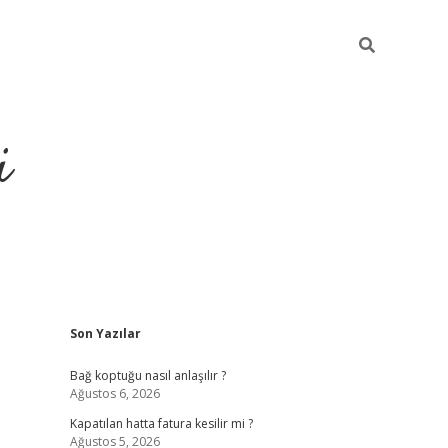
i
Sidebar
Son Yazılar
https://p
Bağ koptuğu nasıl anlaşılır ?
Ağustos 6, 2026
Kapatılan hatta fatura kesilir mi ?
Ağustos 5, 2026