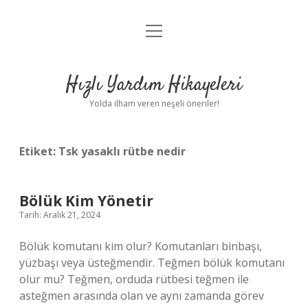
menüyü
Anasayfa
aç
Gizlilik Politikası
Hızlı Yardım Hikayeleri
Yasal Uyarı
Yolda ilham veren neşeli öneriler!
Hakkımızda
Etiket:
Tsk yasaklı rütbe nedir
Bölük Kim Yönetir
Tarih: Aralık 21, 2024
Bölük komutanı kim olur? Komutanları binbaşı,
yüzbaşı veya üsteğmendir. Teğmen bölük komutanı
olur mu? Teğmen, orduda rütbesi teğmen ile
asteğmen arasında olan ve aynı zamanda görev