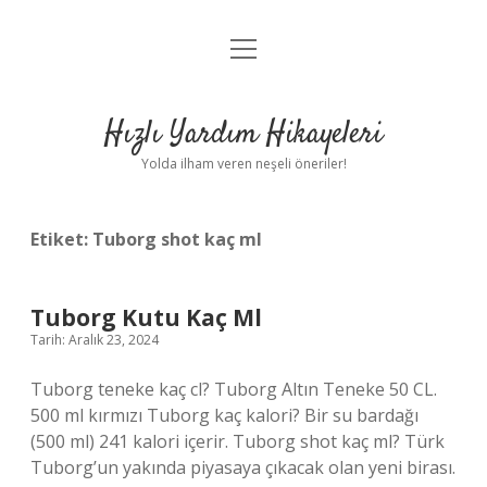
menüyü
Anasayfa
aç
Gizlilik Politikası
Hızlı Yardım Hikayeleri
Yasal Uyarı
Yolda ilham veren neşeli öneriler!
Hakkımızda
Etiket:
Tuborg shot kaç ml
Tuborg Kutu Kaç Ml
Tarih: Aralık 23, 2024
Tuborg teneke kaç cl? Tuborg Altın Teneke 50 CL.
500 ml kırmızı Tuborg kaç kalori? Bir su bardağı
(500 ml) 241 kalori içerir. Tuborg shot kaç ml? Türk
Tuborg’un yakında piyasaya çıkacak olan yeni birası.