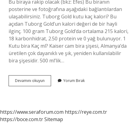
Bu biraya rakip olacak (bkz: Efes) Bu biranın
posterine ve fotoğrafına aşağıdaki bağlantılardan
ulaşabilirsiniz. Tuborg Gold kutu kaç kalori? Bu
açıdan Tuborg Gold’un kalori değeri de bir hayli
ilginç. 100 gram Tuborg Gold’da ortalama 215 kalori,
18 karbonhidrat, 2.50 protein ve 0 yağ bulunuyor. 1
Kutu bira Kaç ml? Kaiser cam bira şişesi, Almanya’da
üretilen çok dayanıklı ve şık, yeniden kullanılabilir
bira şişesidir. 500 ml’lik…
Tuborg
Devamını okuyun
Yorum Bırak
Kutu
Kaç
Ml
https://www.seraforum.com
https://reye.com.tr
https://boce.com.tr
Sitemap