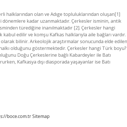
rli halklarından olan ve Adıge topluluklarından oluşan[1]
esi dönemlere kadar uzanmaktadır. Çerkesler isminin, antik
sminden türediğine inanılmaktadır [2]. Çerkesler hangi
k kabul edilir ve komşu Kafkas halklarıyla aile bağları vardır.
olarak bilinir. Arkeolojik araştırmalar sonucunda elde edile
i halkı olduğunu göstermektedir. Çerkesler hangi Türk boyu?
uğunu Doğu Çerkeslerine bağlı Kabardeyler ile Batı
rurken, Kafkasya dışı diasporada yaşayanlar ise Batı
s://boce.com.tr
Sitemap