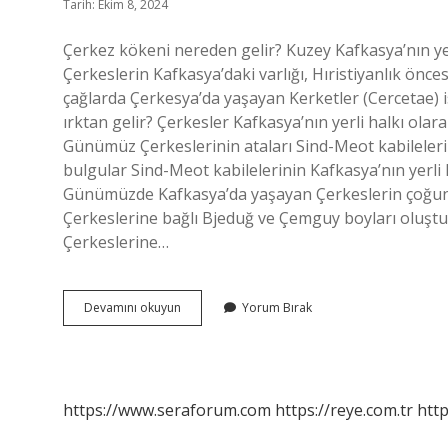
Tarih: Ekim 8, 2024
Çerkez kökeni nereden gelir? Kuzey Kafkasya’nın ye
Çerkeslerin Kafkasya’daki varlığı, Hıristiyanlık önc
çağlarda Çerkesya’da yaşayan Kerketler (Cercetae) i
ırktan gelir? Çerkesler Kafkasya’nın yerli halkı olara
Günümüz Çerkeslerinin ataları Sind-Meot kabileleri 
bulgular Sind-Meot kabilelerinin Kafkasya’nın yerl
Günümüzde Kafkasya’da yaşayan Çerkeslerin çoğunl
Çerkeslerine bağlı Bjeduğ ve Çemguy boyları oluştu
Çerkeslerine…
Çerkesler
Devamını okuyun
Yorum Bırak
Rus
Kökenli
Mi
https://www.seraforum.com
https://reye.com.tr
http