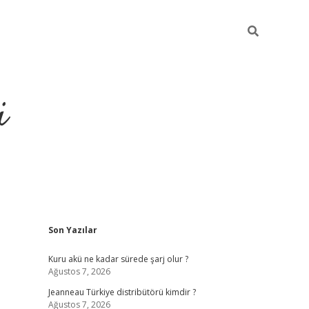
i
Sidebar
Son Yazılar
https://p
Kuru akü ne kadar sürede şarj olur ?
Ağustos 7, 2026
Jeanneau Türkiye distribütörü kimdir ?
Ağustos 7, 2026