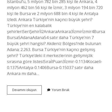
İstanbul’u, 5 milyon 782 bin 285 kişi ile Ankara, 4
milyon 462 bin 56 kişi ile İzmir, 3 milyon 194 bin 720
kişi ile Bursa ve 2 milyon 688 bin 4 kişi ile Antalya
izledi. Ankara Türkiye’nin kaçıncı büyük şehri?
Türkiye’nin en kalabalık
şehirleriSeriŞehirİl2AnkaraAnkara3İzmirİzmir4Bursa
Bursa5AdanaAdana54 satır daha Türkiye’nin 7
büyük şehri hangisi? Akdeniz Bölgesi’nde bulunan
Adana; 2.263. Bursa Türkiye’nin kaçıncı gelişmiş
şehri? Türkiye’deki il merkezlerinin gelişmişlik
sırasına göre listesiSıraİlPuan3İzmir-0.1134Kocaeli-
0.1375Antalya-0.1406Bursa-0.15037 satır daha
Ankara mı daha…
Bursa
Devamını okuyun
Yorum Bırak
Mı
Büyük
Ankara
Mı