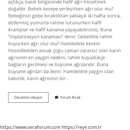
açtıkça, kasık bölgesinde hafif ağrı hissetmek
doğaldır. Bebek keseye yerleşirken ağrı olur mu?
Bebeğinizi gebe bıraktıktan yaklaşık iki hafta sonra,
döllenmiş yumurta rahme tutunurken hafif
kramplar ve hafif kanama yaşayabilirsiniz. Buna
“implantasyon kanaması” denir. Gebelikte rahim
büyürken ağrı olur mu? Hamilelikte keskin
hissedilebilen ancak çoğu zaman zararsız olan karın
ağrısının en yaygın nedeni, rahim büyüdükçe
bağların gerilmesi ve büyüme ağrılarıdır. Buna
büyüme ağrıları da denir. Hamilelikte yaygın olan
kabızlık, karın ağrısının bir…
Kese
Devamını okuyun
Yorum Bırak
Büyürken
Ağrı
Yapar
Mı
https://www.seraforum.com
https://reye.com.tr