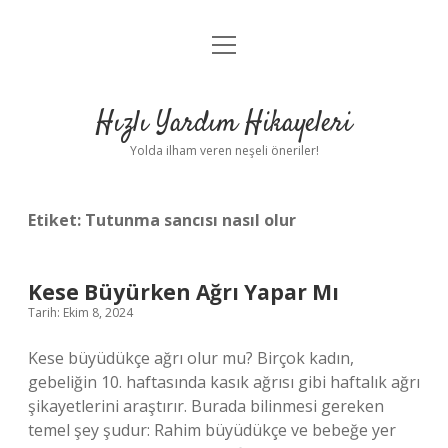
menüyü
Anasayfa
aç
Gizlilik Politikası
Hızlı Yardım Hikayeleri
Yasal Uyarı
Yolda ilham veren neşeli öneriler!
Hakkımızda
Etiket:
Tutunma sancısı nasıl olur
Kese Büyürken Ağrı Yapar Mı
Tarih: Ekim 8, 2024
Kese büyüdükçe ağrı olur mu? Birçok kadın,
gebeliğin 10. haftasında kasık ağrısı gibi haftalık ağrı
şikayetlerini araştırır. Burada bilinmesi gereken
temel şey şudur: Rahim büyüdükçe ve bebeğe yer