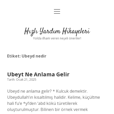
menüyü
Anasayfa
aç
Gizlilik Politikası
Hızlı Yardım Hikayeleri
Yasal Uyarı
Yolda ilham veren neşeli öneriler!
Hakkımızda
Etiket:
Ubeyd nedir
Ubeyt Ne Anlama Gelir
Tarih: Ocak 21, 2025
Ubeyd ne anlama gelir? * Kulcuk demektir.
Ubeydullah’ın kısaltılmış halidir. Kelime, küçültme
hali fu’e *yl’den ‘abd kökü türetilerek
oluşturulmuştur. Bilinen bir örnek vermek