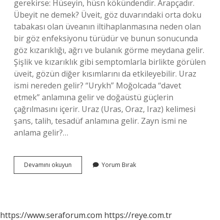
gerekirse: Hüseyin, hüsn kökündendir. Arapçadır.
Übeyit ne demek? Üveit, göz duvarındaki orta doku
tabakası olan üveanın iltihaplanmasına neden olan
bir göz enfeksiyonu türüdür ve bunun sonucunda
göz kızarıklığı, ağrı ve bulanık görme meydana gelir.
Şişlik ve kızarıklık gibi semptomlarla birlikte görülen
üveit, gözün diğer kısımlarını da etkileyebilir. Uraz
ismi nereden gelir? “Urykh” Moğolcada “davet
etmek” anlamına gelir ve doğaüstü güçlerin
çağrılmasını içerir. Uraz (Uras, Oraz, Iraz) kelimesi
şans, talih, tesadüf anlamına gelir. Zayn ismi ne
anlama gelir?…
Ubeyt
Devamını okuyun
Yorum Bırak
Ne
Anlama
Gelir
https://www.seraforum.com
https://reye.com.tr