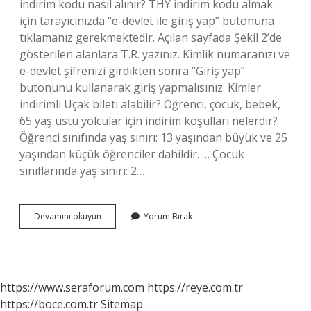
indirim kodu nasıl alınır? THY indirim kodu almak
için tarayıcınızda “e-devlet ile giriş yap” butonuna
tıklamanız gerekmektedir. Açılan sayfada Şekil 2’de
gösterilen alanlara T.R. yazınız. Kimlik numaranızı ve
e-devlet şifrenizi girdikten sonra “Giriş yap”
butonunu kullanarak giriş yapmalısınız. Kimler
indirimli Uçak bileti alabilir? Öğrenci, çocuk, bebek,
65 yaş üstü yolcular için indirim koşulları nelerdir?
Öğrenci sınıfında yaş sınırı: 13 yaşından büyük ve 25
yaşından küçük öğrenciler dahildir. … Çocuk
sınıflarında yaş sınırı: 2…
Thy
Devamını okuyun
Yorum Bırak
Nasıl
Öğrenci
Bileti
Alınır
https://www.seraforum.com
https://reye.com.tr
https://boce.com.tr
Sitemap