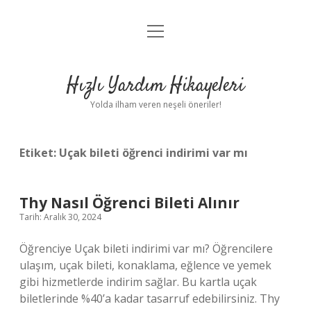
menüyü
Anasayfa
aç
Gizlilik Politikası
Hızlı Yardım Hikayeleri
Yasal Uyarı
Yolda ilham veren neşeli öneriler!
Hakkımızda
Etiket:
Uçak bileti öğrenci indirimi var mı
Thy Nasıl Öğrenci Bileti Alınır
Tarih: Aralık 30, 2024
Öğrenciye Uçak bileti indirimi var mı? Öğrencilere
ulaşım, uçak bileti, konaklama, eğlence ve yemek
gibi hizmetlerde indirim sağlar. Bu kartla uçak
biletlerinde %40’a kadar tasarruf edebilirsiniz. Thy