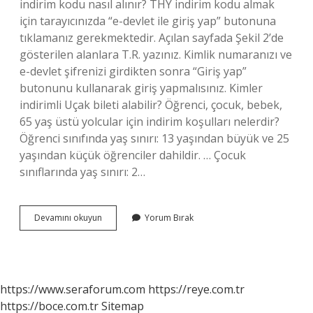
indirim kodu nasıl alınır? THY indirim kodu almak
için tarayıcınızda “e-devlet ile giriş yap” butonuna
tıklamanız gerekmektedir. Açılan sayfada Şekil 2’de
gösterilen alanlara T.R. yazınız. Kimlik numaranızı ve
e-devlet şifrenizi girdikten sonra “Giriş yap”
butonunu kullanarak giriş yapmalısınız. Kimler
indirimli Uçak bileti alabilir? Öğrenci, çocuk, bebek,
65 yaş üstü yolcular için indirim koşulları nelerdir?
Öğrenci sınıfında yaş sınırı: 13 yaşından büyük ve 25
yaşından küçük öğrenciler dahildir. … Çocuk
sınıflarında yaş sınırı: 2…
Thy
Devamını okuyun
Yorum Bırak
Nasıl
Öğrenci
Bileti
Alınır
https://www.seraforum.com
https://reye.com.tr
https://boce.com.tr
Sitemap