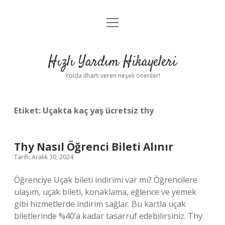
menüyü
Anasayfa
aç
Gizlilik Politikası
Hızlı Yardım Hikayeleri
Yasal Uyarı
Yolda ilham veren neşeli öneriler!
Hakkımızda
Etiket:
Uçakta kaç yaş ücretsiz thy
Thy Nasıl Öğrenci Bileti Alınır
Tarih: Aralık 30, 2024
Öğrenciye Uçak bileti indirimi var mı? Öğrencilere
ulaşım, uçak bileti, konaklama, eğlence ve yemek
gibi hizmetlerde indirim sağlar. Bu kartla uçak
biletlerinde %40’a kadar tasarruf edebilirsiniz. Thy