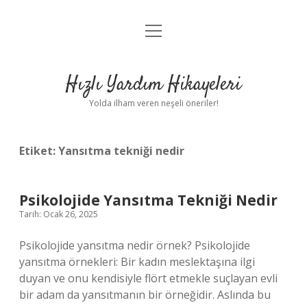
menüyü
Anasayfa
aç
Gizlilik Politikası
Hızlı Yardım Hikayeleri
Yasal Uyarı
Yolda ilham veren neşeli öneriler!
Hakkımızda
Etiket:
Yansıtma tekniği nedir
Psikolojide Yansıtma Tekniği Nedir
Tarih: Ocak 26, 2025
Psikolojide yansıtma nedir örnek? Psikolojide
yansıtma örnekleri: Bir kadın meslektaşına ilgi
duyan ve onu kendisiyle flört etmekle suçlayan evli
bir adam da yansıtmanın bir örneğidir. Aslında bu