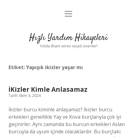
menüyü
Anasayfa
aç
Gizlilik Politikası
Hızlı Yardım Hikayeleri
Yasal Uyarı
Yolda ilham veren neşeli öneriler!
Hakkımızda
Etiket:
Yapışık ikizler yaşar mı
İKizler Kimle Anlasamaz
Tarih: Ekim 4, 2024
İkizler burcu kiminle anlaşamaz? İkizler burcu
erkekleri genellikle Yay ve Kova burçlarıyla çok iyi
geçinirler. Aynı zamanda bu burcun erkekleri Aslan
burcuyla da uyum içinde olacaklardır. Bu burçtaki