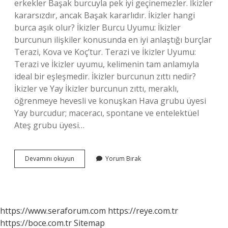
erkekler Başak burcuyla pek iyi geçinemezler. İkizler
kararsızdır, ancak Başak kararlıdır. İkizler hangi
burca aşık olur? İkizler Burcu Uyumu: İkizler
burcunun ilişkiler konusunda en iyi anlaştığı burçlar
Terazi, Kova ve Koç’tur. Terazi ve İkizler Uyumu:
Terazi ve İkizler uyumu, kelimenin tam anlamıyla
ideal bir eşleşmedir. İkizler burcunun zıttı nedir?
İkizler ve Yay İkizler burcunun zıttı, meraklı,
öğrenmeye hevesli ve konuşkan Hava grubu üyesi
Yay burcudur; maceracı, spontane ve entelektüel
Ateş grubu üyesi…
İKizler
Devamını okuyun
Yorum Bırak
Kimle
Anlasamaz
https://www.seraforum.com
https://reye.com.tr
https://boce.com.tr
Sitemap