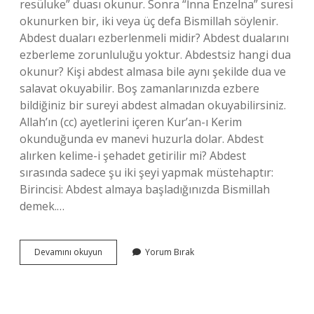
resüluke” duası okunur. Sonra “İnna Enzelna” suresi
okunurken bir, iki veya üç defa Bismillah söylenir.
Abdest duaları ezberlenmeli midir? Abdest dualarını
ezberleme zorunluluğu yoktur. Abdestsiz hangi dua
okunur? Kişi abdest almasa bile aynı şekilde dua ve
salavat okuyabilir. Boş zamanlarınızda ezbere
bildiğiniz bir sureyi abdest almadan okuyabilirsiniz.
Allah’ın (cc) ayetlerini içeren Kur’an-ı Kerim
okunduğunda ev manevi huzurla dolar. Abdest
alırken kelime-i şehadet getirilir mi? Abdest
sırasında sadece şu iki şeyi yapmak müstehaptır:
Birincisi: Abdest almaya başladığınızda Bismillah
demek.…
Peygamber
Devamını okuyun
Yorum Bırak
Efendimiz
Abdest
Alırken
Hangi