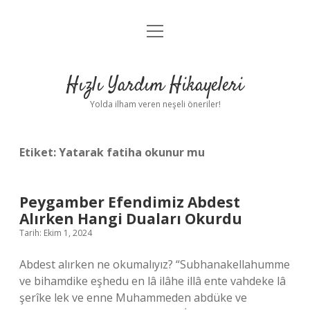
menüyü
Anasayfa
aç
Gizlilik Politikası
Hızlı Yardım Hikayeleri
Yasal Uyarı
Yolda ilham veren neşeli öneriler!
Hakkımızda
Etiket:
Yatarak fatiha okunur mu
Peygamber Efendimiz Abdest
Alırken Hangi Duaları Okurdu
Tarih: Ekim 1, 2024
Abdest alırken ne okumalıyız? “Subhanakellahumme
ve bihamdike eşhedu en lâ ilâhe illâ ente vahdeke lâ
şerîke lek ve enne Muhammeden abdüke ve