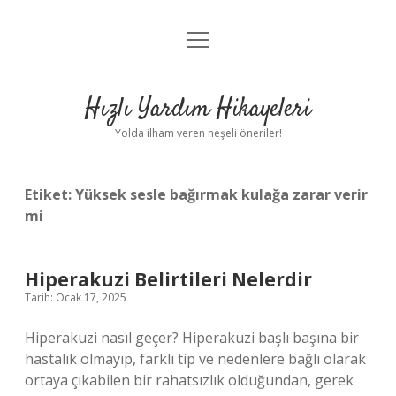
menüyü
Anasayfa
aç
Gizlilik Politikası
Hızlı Yardım Hikayeleri
Yasal Uyarı
Yolda ilham veren neşeli öneriler!
Hakkımızda
Etiket:
Yüksek sesle bağırmak kulağa zarar verir
mi
Hiperakuzi Belirtileri Nelerdir
Tarih: Ocak 17, 2025
Hiperakuzi nasıl geçer? Hiperakuzi başlı başına bir
hastalık olmayıp, farklı tip ve nedenlere bağlı olarak
ortaya çıkabilen bir rahatsızlık olduğundan, gerek