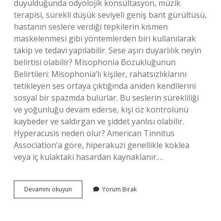
duyulduğunda odyolojik konsültasyon, müzik
terapisi, sürekli düşük seviyeli geniş bant gürültüsü,
hastanın seslere verdiği tepkilerin kısmen
maskelenmesi gibi yöntemlerden biri kullanılarak
takip ve tedavi yapılabilir. Sese aşırı duyarlılık neyin
belirtisi olabilir? Misophonia Bozukluğunun
Belirtileri: Misophonia’lı kişiler, rahatsızlıklarını
tetikleyen ses ortaya çıktığında aniden kendilerini
sosyal bir spazmda bulurlar. Bu seslerin sürekliliği
ve yoğunluğu devam ederse, kişi öz kontrolünü
kaybeder ve saldırgan ve şiddet yanlısı olabilir.
Hyperacusis neden olur? American Tinnitus
Association’a göre, hiperakuzi genellikle koklea
veya iç kulaktaki hasardan kaynaklanır.…
Hiperakuzi
Devamını okuyun
Yorum Bırak
Belirtileri
Nelerdir