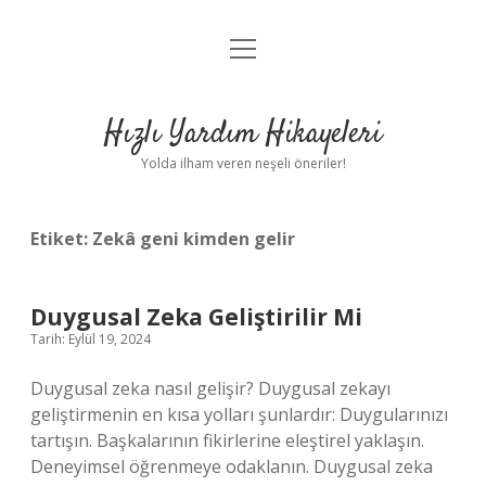
menüyü
Anasayfa
aç
Gizlilik Politikası
Hızlı Yardım Hikayeleri
Yasal Uyarı
Yolda ilham veren neşeli öneriler!
Hakkımızda
Etiket:
Zekâ geni kimden gelir
Duygusal Zeka Geliştirilir Mi
Tarih: Eylül 19, 2024
Duygusal zeka nasıl gelişir? Duygusal zekayı
geliştirmenin en kısa yolları şunlardır: Duygularınızı
tartışın. Başkalarının fikirlerine eleştirel yaklaşın.
Deneyimsel öğrenmeye odaklanın. Duygusal zeka