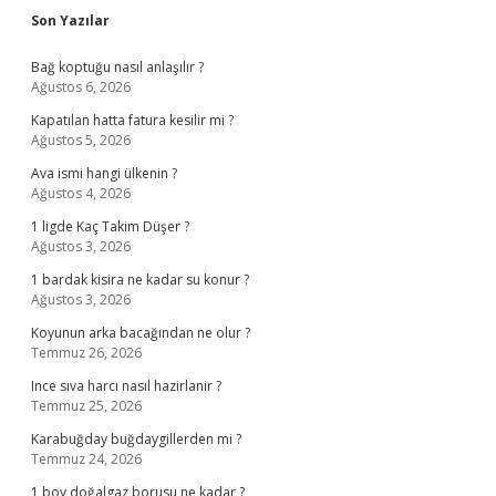
Sidebar
Son Yazılar
Bağ koptuğu nasıl anlaşılır ?
Ağustos 6, 2026
Kapatılan hatta fatura kesilir mi ?
Ağustos 5, 2026
Ava ismi hangi ülkenin ?
Ağustos 4, 2026
1 ligde Kaç Takim Düşer ?
Ağustos 3, 2026
1 bardak kisira ne kadar su konur ?
Ağustos 3, 2026
Koyunun arka bacağından ne olur ?
Temmuz 26, 2026
Ince sıva harcı nasıl hazirlanir ?
Temmuz 25, 2026
Karabuğday buğdaygillerden mi ?
Temmuz 24, 2026
1 boy doğalgaz borusu ne kadar ?