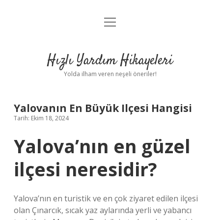
menüyü
Anasayfa
aç
Gizlilik Politikası
Hızlı Yardım Hikayeleri
Yasal Uyarı
Yolda ilham veren neşeli öneriler!
Hakkımızda
Yalovanın En Büyük Ilçesi Hangisi
Tarih: Ekim 18, 2024
Yalova’nın en güzel
ilçesi neresidir?
Yalova’nın en turistik ve en çok ziyaret edilen ilçesi
olan Çınarcık, sıcak yaz aylarında yerli ve yabancı