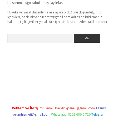
bu sorumluluğu kabul etmiş sayılırlar.
Hukuka ve yasal düzenlemelere aykırı olduğunu düşündüğünüz
içerikleri,
backlinkpanelicomtr@gmail.com
adresine bildirmeniz
halinde, ilgili içerikler yasal süre içerisinde sitemizden kaldırılacaktır.
Arama
bellaguncel.com/
Reklam ve İletişim:
E-mail:
backlinkpaneli@gmail.com
Teams:
forumhizmeti@gmail.com
Whatsapp: 0262 606 0 726
Telegram: