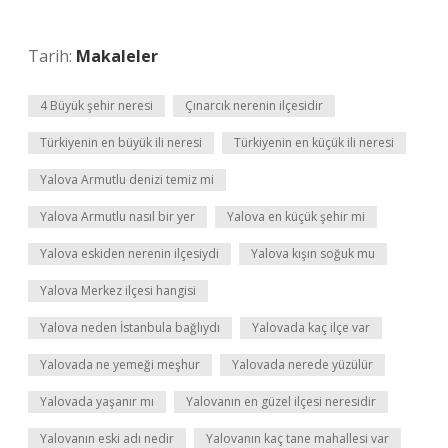
Tarih:
Makaleler
4 Büyük şehir neresi
Çınarcık nerenin ilçesidir
Türkiyenin en büyük ili neresi
Türkiyenin en küçük ili neresi
Yalova Armutlu denizi temiz mi
Yalova Armutlu nasıl bir yer
Yalova en küçük şehir mi
Yalova eskiden nerenin ilçesiydi
Yalova kışın soğuk mu
Yalova Merkez ilçesi hangisi
Yalova neden İstanbula bağlıydı
Yalovada kaç ilçe var
Yalovada ne yemeği meşhur
Yalovada nerede yüzülür
Yalovada yaşanır mı
Yalovanın en güzel ilçesi neresidir
Yalovanın eski adı nedir
Yalovanın kaç tane mahallesi var