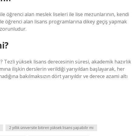
le öğrenci alan meslek liseleri ile lise mezunlarının, kendi
mle öğrenci alan lisans programlarına dikey geçiş yapmak
 zorunludur.
mi?
r? Tezli yüksek lisans derecesinin süresi, akademik hazırlık
ına ilişkin derslerin verildiği yarıyıldan başlayarak, her
adığına bakılmaksızın dört yarıyıldır ve derece azami altı
2 yıllık üniversite bitiren yüksek lisans yapabilir mi