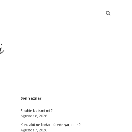
i
Sidebar
Son Yazılar
https://piabellagun
Sophie kız ismi mi ?
Ağustos 8, 2026
Kuru akü ne kadar sürede şarj olur ?
Ağustos 7, 2026