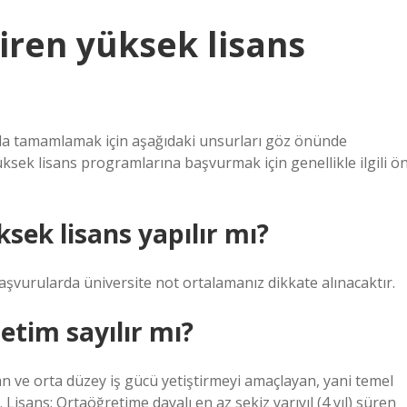
itiren yüksek lisans
la tamamlamak için aşağıdaki unsurları göz önünde
üksek lisans programlarına başvurmak için genellikle ilgili ö
ksek lisans yapılır mı?
 başvurularda üniversite not ortalamanız dikkate alınacaktır.
retim sayılır mı?
an ve orta düzey iş gücü yetiştirmeyi amaçlayan, yani temel
Lisans: Ortaöğretime dayalı en az sekiz yarıyıl (4 yıl) süren