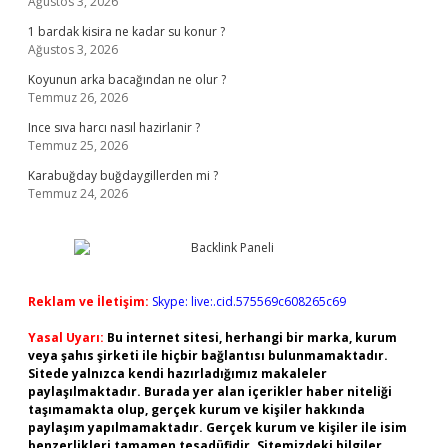
Ağustos 3, 2026
1 bardak kisira ne kadar su konur ?
Ağustos 3, 2026
Koyunun arka bacağından ne olur ?
Temmuz 26, 2026
Ince sıva harcı nasıl hazirlanir ?
Temmuz 25, 2026
Karabuğday buğdaygillerden mi ?
Temmuz 24, 2026
Reklam ve İletişim:
Skype: live:.cid.575569c608265c69
Yasal Uyarı:
Bu internet sitesi, herhangi bir marka, kurum
veya şahıs şirketi ile hiçbir bağlantısı bulunmamaktadır.
Sitede yalnızca kendi hazırladığımız makaleler
paylaşılmaktadır. Burada yer alan içerikler haber niteliği
taşımamakta olup, gerçek kurum ve kişiler hakkında
paylaşım yapılmamaktadır. Gerçek kurum ve kişiler ile isim
benzerlikleri tamamen tesadüfidir. Sitemizdeki bilgiler