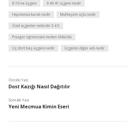
8 10 ne üçgeni
9 40 41 üçgeni nedir
Hipotenüs kuralı nedir
Muhteşem üçlü nedir
Özel üçgenler nelerdir 3 4 5
Pisagor öğrencisini neden öldürdü
Üç dört beş üçgeni nedir
Üçgenin diğer adı nedir
Önceki Yazı
Dost Kazığı Nasıl Dağıtılır
Sonraki Yazı
Yeni Mecmua Kimin Eseri