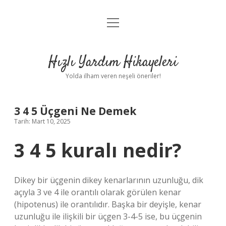
menüyü
Anasayfa
aç
Gizlilik Politikası
Hızlı Yardım Hikayeleri
Yasal Uyarı
Yolda ilham veren neşeli öneriler!
Hakkımızda
3 4 5 Üçgeni Ne Demek
Tarih: Mart 10, 2025
3 4 5 kuralı nedir?
Dikey bir üçgenin dikey kenarlarının uzunluğu, dik
açıyla 3 ve 4 ile orantılı olarak görülen kenar
(hipotenus) ile orantılıdır. Başka bir deyişle, kenar
uzunluğu ile ilişkili bir üçgen 3-4-5 ise, bu üçgenin