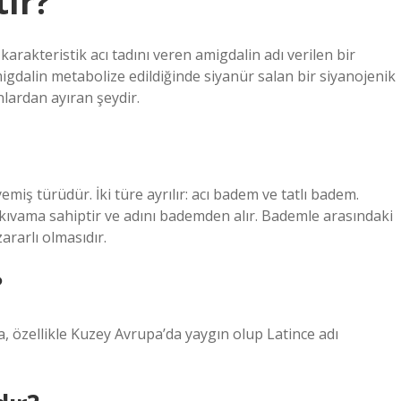
ır?
arakteristik acı tadını veren amigdalin adı verilen bir
amigdalin metabolize edildiğinde siyanür salan bir siyanojenik
anlardan ayıran şeydir.
iş türüdür. İki türe ayrılır: acı badem ve tatlı badem.
r kıvama sahiptir ve adını bademden alır. Bademle arasındaki
ararlı olmasıdır.
?
a, özellikle Kuzey Avrupa’da yaygın olup Latince adı