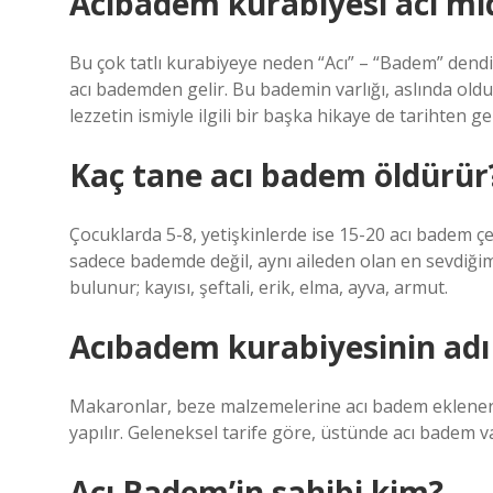
Acıbadem kurabiyesi acı mı
Bu çok tatlı kurabiyeye neden “Acı” – “Badem” dendi
acı bademden gelir. Bu bademin varlığı, aslında oldu
lezzetin ismiyle ilgili bir başka hikaye de tarihten ge
Kaç tane acı badem öldürür
Çocuklarda 5-8, yetişkinlerde ise 15-20 acı badem çek
sadece bademde değil, aynı aileden olan en sevdiğim
bulunur; kayısı, şeftali, erik, elma, ayva, armut.
Acıbadem kurabiyesinin adı
Makaronlar, beze malzemelerine acı badem eklenere
yapılır. Geleneksel tarife göre, üstünde acı badem v
Acı Badem’in sahibi kim?