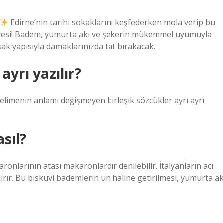
Edirne’nin tarihi sokaklarını keşfederken mola verip bu
yesi! Badem, yumurta akı ve şekerin mükemmel uyumuyla
muşak yapısıyla damaklarınızda tat bırakacak.
yrı yazılır?
kelimenin anlamı değişmeyen birleşik sözcükler ayrı ayrı
sıl?
larının atası makaronlardır denilebilir. İtalyanların acı
rır. Bu bisküvi bademlerin un haline getirilmesi, yumurta ak