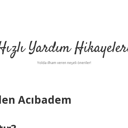
Hızlı Yardım Hikayeler
Yolda ilham veren neşeli öneriler!
den Acıbadem