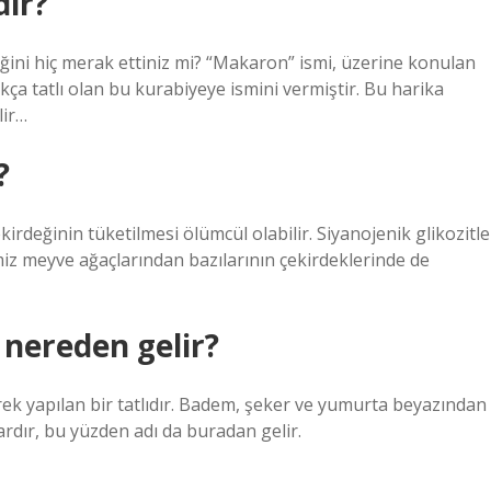
dır?
ğini hiç merak ettiniz mi? “Makaron” ismi, üzerine konulan
kça tatlı olan bu kurabiyeye ismini vermiştir. Bu harika
lir…
?
irdeğinin tüketilmesi ölümcül olabilir. Siyanojenik glikozitle
iz meyve ağaçlarından bazılarının çekirdeklerinde de
 nereden gelir?
k yapılan bir tatlıdır. Badem, şeker ve yumurta beyazından
ardır, bu yüzden adı da buradan gelir.