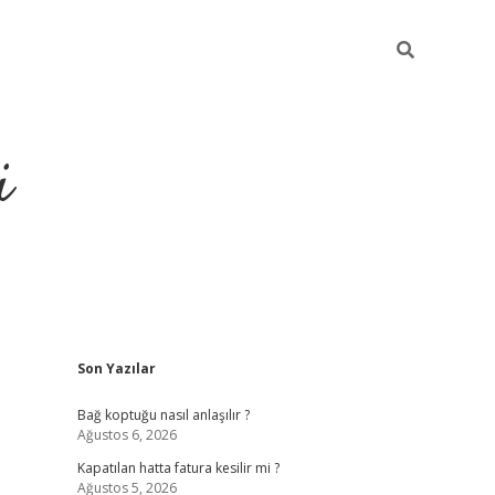
i
Sidebar
Son Yazılar
https://piabellagu
Bağ koptuğu nasıl anlaşılır ?
Ağustos 6, 2026
Kapatılan hatta fatura kesilir mi ?
Ağustos 5, 2026