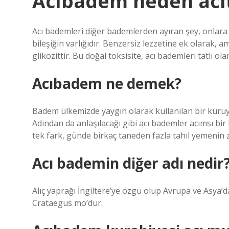
Acıbadem neden acıt
Acı bademleri diğer bademlerden ayıran şey, onlara k
bileşiğin varlığıdır. Benzersiz lezzetine ek olarak, 
glikozittir. Bu doğal toksisite, acı bademleri tatlı ol
Acıbadem ne demek?
Badem ülkemizde yaygın olarak kullanılan bir kuruyem
Adından da anlaşılacağı gibi acı bademler acımsı bi
tek fark, günde birkaç taneden fazla tahıl yemenin z
Acı bademin diğer adı nedir
Alıç yaprağı İngiltere’ye özgü olup Avrupa ve Asya’d
Crataegus mo’dur.