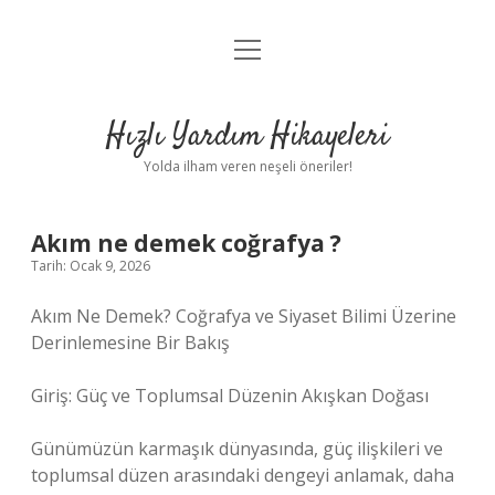
menüyü
Anasayfa
aç
Gizlilik Politikası
Hızlı Yardım Hikayeleri
Yasal Uyarı
Yolda ilham veren neşeli öneriler!
Hakkımızda
Akım ne demek coğrafya ?
Tarih: Ocak 9, 2026
Akım Ne Demek? Coğrafya ve Siyaset Bilimi Üzerine
Derinlemesine Bir Bakış
Giriş: Güç ve Toplumsal Düzenin Akışkan Doğası
Günümüzün karmaşık dünyasında, güç ilişkileri ve
toplumsal düzen arasındaki dengeyi anlamak, daha