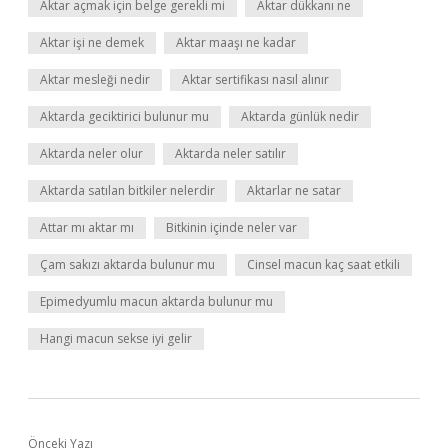
Aktar açmak için belge gerekli mi
Aktar dükkanı ne
Aktar işi ne demek
Aktar maaşı ne kadar
Aktar mesleği nedir
Aktar sertifikası nasıl alınır
Aktarda geciktirici bulunur mu
Aktarda günlük nedir
Aktarda neler olur
Aktarda neler satılır
Aktarda satılan bitkiler nelerdir
Aktarlar ne satar
Attar mı aktar mı
Bitkinin içinde neler var
Çam sakızı aktarda bulunur mu
Cinsel macun kaç saat etkili
Epimedyumlu macun aktarda bulunur mu
Hangi macun sekse iyi gelir
Önceki Yazı