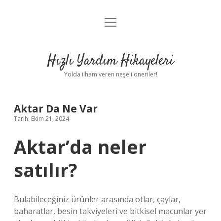
menüyü
Anasayfa
aç
Gizlilik Politikası
Hızlı Yardım Hikayeleri
Yasal Uyarı
Yolda ilham veren neşeli öneriler!
Hakkımızda
Aktar Da Ne Var
Tarih: Ekim 21, 2024
Aktar’da neler
satılır?
Bulabileceğiniz ürünler arasında otlar, çaylar,
baharatlar, besin takviyeleri ve bitkisel macunlar yer