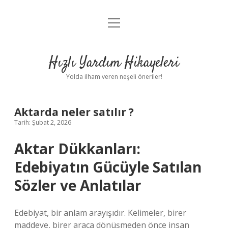
menüyü
Anasayfa
aç
Gizlilik Politikası
Hızlı Yardım Hikayeleri
Yasal Uyarı
Yolda ilham veren neşeli öneriler!
Hakkımızda
Aktarda neler satılır ?
Tarih: Şubat 2, 2026
Aktar Dükkanları:
Edebiyatın Gücüyle Satılan
Sözler ve Anlatılar
Edebiyat, bir anlam arayışıdır. Kelimeler, birer
maddeye, birer araca dönüşmeden önce insan