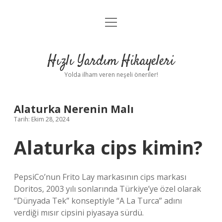
menüyü
Anasayfa
aç
Gizlilik Politikası
Hızlı Yardım Hikayeleri
Yasal Uyarı
Yolda ilham veren neşeli öneriler!
Hakkımızda
Alaturka Nerenin Malı
Tarih: Ekim 28, 2024
Alaturka cips kimin?
PepsiCo’nun Frito Lay markasının cips markası
Doritos, 2003 yılı sonlarında Türkiye’ye özel olarak
“Dünyada Tek” konseptiyle “A La Turca” adını
verdiği mısır cipsini piyasaya sürdü.