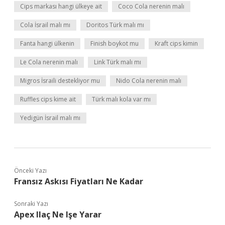
Cips markası hangi ülkeye ait
Coco Cola nerenin malı
Cola İsrail malı mı
Doritos Türk malı mı
Fanta hangi ülkenin
Finish boykot mu
Kraft cips kimin
Le Cola nerenin malı
Link Türk malı mı
Migros İsraili destekliyor mu
Nido Cola nerenin malı
Ruffles cips kime ait
Türk malı kola var mı
Yedigün İsrail malı mı
Önceki Yazı
Fransız Askısı Fiyatları Ne Kadar
Sonraki Yazı
Apex Ilaç Ne Işe Yarar