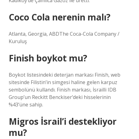
Kadıköy’de Çamlıca Gazoz ile üretti.
Coco Cola nerenin malı?
Atlanta, Georgia, ABDThe Coca-Cola Company /
Kuruluş
Finish boykot mu?
Boykot listesindeki deterjan markası Finish, web
sitesinde Filistin’in simgesi haline gelen karpuz
sembolünü kullandı. Finish markası, İsrailli IDB
Group’un Reckitt Benckiser’deki hisselerinin
%43’üne sahip.
Migros İsrail’i destekliyor
mu?