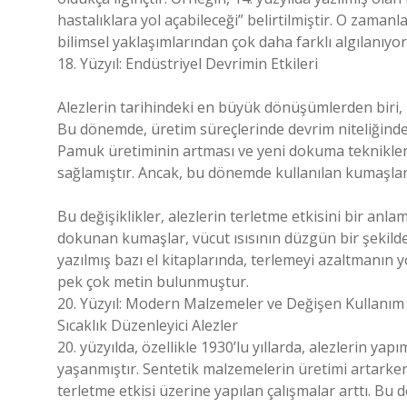
hastalıklara yol açabileceği” belirtilmiştir. O zama
bilimsel yaklaşımlarından çok daha farklı algılanıyo
18. Yüzyıl: Endüstriyel Devrimin Etkileri
Alezlerin tarihindeki en büyük dönüşümlerden biri, 
Bu dönemde, üretim süreçlerinde devrim niteliğinde 
Pamuk üretiminin artması ve yeni dokuma teknikleri
sağlamıştır. Ancak, bu dönemde kullanılan kumaşlar
Bu değişiklikler, alezlerin terletme etkisini bir anla
dokunan kumaşlar, vücut ısısının düzgün bir şekilde 
yazılmış bazı el kitaplarında, terlemeyi azaltmanın yo
pek çok metin bulunmuştur.
20. Yüzyıl: Modern Malzemeler ve Değişen Kullanım
Sıcaklık Düzenleyici Alezler
20. yüzyılda, özellikle 1930’lu yıllarda, alezlerin y
yaşanmıştır. Sentetik malzemelerin üretimi artarken,
terletme etkisi üzerine yapılan çalışmalar arttı. Bu d