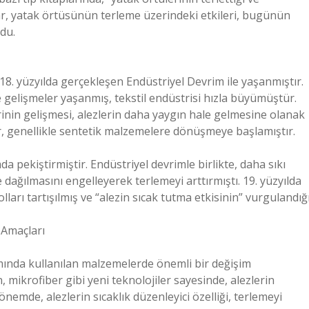
nlar, yatak örtüsünün terleme üzerindeki etkileri, bugünün
rdu.
18. yüzyılda gerçekleşen Endüstriyel Devrim ile yaşanmıştır.
gelişmeler yaşanmış, tekstil endüstrisi hızla büyümüştür.
nin gelişmesi, alezlerin daha yaygın hale gelmesine olanak
, genellikle sentetik malzemelere dönüşmeye başlamıştır.
mda pekiştirmiştir. Endüstriyel devrimle birlikte, daha sıkı
dağılmasını engelleyerek terlemeyi arttırmıştı. 19. yüzyılda
lları tartışılmış ve “alezin sıcak tutma etkisinin” vurgulandığ
 Amaçları
apımında kullanılan malzemelerde önemli bir değişim
 mikrofiber gibi yeni teknolojiler sayesinde, alezlerin
önemde, alezlerin sıcaklık düzenleyici özelliği, terlemeyi