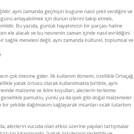
ildir; aynı zamanda geçmişin bugüne nasıl şekil verdiğini ve
ugünü anlayabilmek için dünün izlerini takip etmek,
lidir. Bu yazıda, günlük hayatımızın bir parçası haline
ten ele alacak ve bu nesnenin zaman içinde nasıl evrildiğini
bir sağlık meselesi değil, aynı zamanda kültürel, toplumsal ve
e
iyacın çok ötesine gider. İlk kullanım dönemi, özellikle Ortaçağ
likle yatak örtüsü olarak kullanılmakla birlikte, aynı
emde malzeme ve iklim koşulları, alezlerin terletme
genellikle pamuklu, yünlü ya da ipek gibi doğal malzemeler
n bir şekilde dağılmasını sağlayarak insanları sıcak tutarken
, alezlerin vücuda olan etkisi üzerine yapılan tartışmalar
bazı tıp kitaplarında, “yatak örtülerinin terlettiği ve