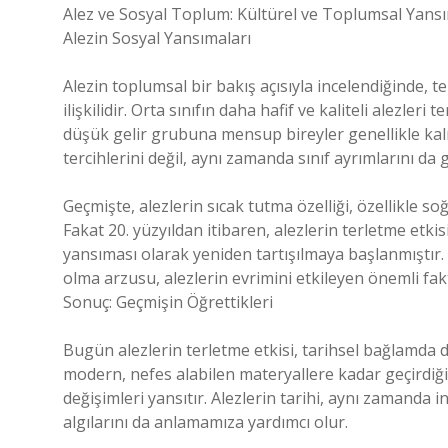
Alez ve Sosyal Toplum: Kültürel ve Toplumsal Yans
Alezin Sosyal Yansımaları
Alezin toplumsal bir bakış açısıyla incelendiğinde, t
ilişkilidir. Orta sınıfın daha hafif ve kaliteli alezler
düşük gelir grubuna mensup bireyler genellikle kalı
tercihlerini değil, aynı zamanda sınıf ayrımlarını da
Geçmişte, alezlerin sıcak tutma özelliği, özellikle soğ
Fakat 20. yüzyıldan itibaren, alezlerin terletme etki
yansıması olarak yeniden tartışılmaya başlanmıştır.
olma arzusu, alezlerin evrimini etkileyen önemli fakt
Sonuç: Geçmişin Öğrettikleri
Bugün alezlerin terletme etkisi, tarihsel bağlamda d
modern, nefes alabilen materyallere kadar geçirdiğ
değişimleri yansıtır. Alezlerin tarihi, aynı zamanda i
algılarını da anlamamıza yardımcı olur.