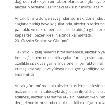
doğrudan etkileyen bir faktör olarak öne çıkmaya b
alezlerin terleme üzerindeki etkisi bir miktar azalmış
Ancak, birinci dünya savaşından sonraki dönemde, ö
sağlanamadığı hava koşullarında, alezlerin terletm
pamuklu ve mikrofiber alezlerinde olduğu gibi, teri 
kapasitesi, bazen idealin altında kalmaktadır.
20. Yüzyılın Sonları ve Günümüz
Teknolojik gelişmelerin hızla ilerlemesi, alezlerin y
hem sağlık hem de estetik açıdan farklı işlevler su
özellikle sıcak yaz günlerinde önemli bir faktör hali
kumaşlarla yapılır ve yüksek hava geçirgenliğine sa
indirilmiştir.
Ancak günümüzde hala alezlerin terletme etkisini 
malzemelerinin kalitesiyle doğrudan ilişkilidir. Teks
edilmesi, alezlerin terletme etkisini hafifletirken, b
dengeleme konusunda oldukça etkili olduğunu ort