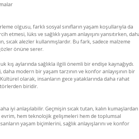
ımalar
erleme olgusu, farklı sosyal sınıfların yaşam koşullarıyla da
i tercih etmesi, lüks ve sağlıklı yaşam anlayışını yansıtırken, dah
n, sıcak alezler kullanmışlardır. Bu fark, sadece malzeme
 gözler önüne serer.
uk kış aylarında sağlıkla ilgili önemli bir endişe kaynağıydı.
si, daha modern bir yaşam tarzının ve konfor anlayışının bir
 Kültürel olarak, insanların gece yataklarında daha rahat
örlerden biridir.
aha iyi anlaşılabilir. Geçmişin sıcak tutan, kalın kumaşlardan
i evrim, hem teknolojik gelişmeleri hem de toplumsal
nsanların yaşam biçimlerini, sağlık anlayışlarını ve konfor