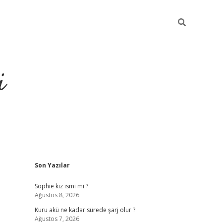
i
Sidebar
Son Yazılar
https://piabell
Sophie kız ismi mi ?
Ağustos 8, 2026
Kuru akü ne kadar sürede şarj olur ?
Ağustos 7, 2026