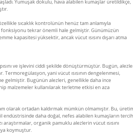
aşladı. Yumuşak dokulu, hava alabilen kumaşlar üretildikçe,
tır.
zellikle sıcaklık kontrolünün henüz tam anlamıyla
e fonksiyonu tekrar önemli hale gelmiştir. Günümüzün
emme kapasitesi yüksektir, ancak vücut ısısını dışarı atma
apısını ve işlevini ciddi şekilde dönüştürmüştür. Bugün, alezle
nar. Termoregülasyon, yani vücut ısısının dengelenmesi,
ne gelmiştir. Bugünün alezleri, genellikle daha ince
hip malzemeler kullanılarak terletme etkisi en aza
tam olarak ortadan kaldırmak mümkün olmamıştır. Bu, üreti
til endüstrisinde daha doğal, nefes alabilen kumaşların terci
azı araştırmalar, organik pamuklu alezlerin vücut ısısını
aya koymuştur.