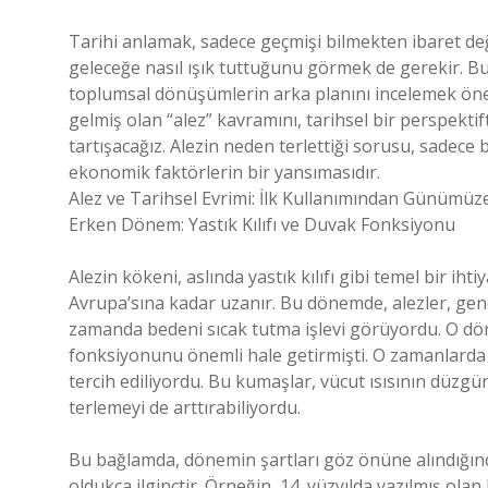
Tarihi anlamak, sadece geçmişi bilmekten ibaret değ
geleceğe nasıl ışık tuttuğunu görmek de gerekir. B
toplumsal dönüşümlerin arka planını incelemek önem
gelmiş olan “alez” kavramını, tarihsel bir perspektif
tartışacağız. Alezin neden terlettiği sorusu, sadece 
ekonomik faktörlerin bir yansımasıdır.
Alez ve Tarihsel Evrimi: İlk Kullanımından Günümüz
Erken Dönem: Yastık Kılıfı ve Duvak Fonksiyonu
Alezin kökeni, aslında yastık kılıfı gibi temel bir iht
Avrupa’sına kadar uzanır. Bu dönemde, alezler, genel
zamanda bedeni sıcak tutma işlevi görüyordu. O dön
fonksiyonunu önemli hale getirmişti. O zamanlarda 
tercih ediliyordu. Bu kumaşlar, vücut ısısının düzgü
terlemeyi de arttırabiliyordu.
Bu bağlamda, dönemin şartları göz önüne alındığında
oldukça ilginçtir. Örneğin, 14. yüzyılda yazılmış olan 