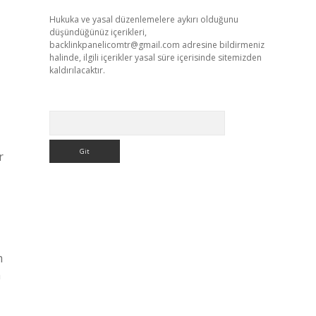
Hukuka ve yasal düzenlemelere aykırı olduğunu
düşündüğünüz içerikleri,
backlinkpanelicomtr@gmail.com
adresine bildirmeniz
halinde, ilgili içerikler yasal süre içerisinde sitemizden
kaldırılacaktır.
Arama
r
m
h