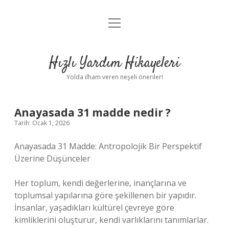
menüyü
Anasayfa
aç
Gizlilik Politikası
Hızlı Yardım Hikayeleri
Yasal Uyarı
Yolda ilham veren neşeli öneriler!
Hakkımızda
Anayasada 31 madde nedir ?
Tarih: Ocak 1, 2026
Anayasada 31 Madde: Antropolojik Bir Perspektif
Üzerine Düşünceler
Her toplum, kendi değerlerine, inançlarına ve
toplumsal yapılarına göre şekillenen bir yapıdır.
İnsanlar, yaşadıkları kültürel çevreye göre
kimliklerini oluşturur, kendi varlıklarını tanımlarlar.