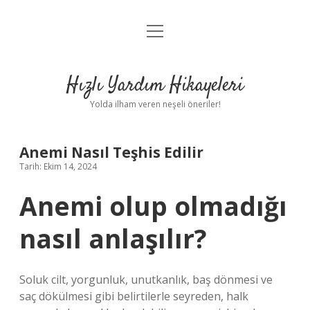
menüyü
Anasayfa
aç
Gizlilik Politikası
Hızlı Yardım Hikayeleri
Yasal Uyarı
Yolda ilham veren neşeli öneriler!
Hakkımızda
Anemi Nasıl Teşhis Edilir
Tarih: Ekim 14, 2024
Anemi olup olmadığı
nasıl anlaşılır?
Soluk cilt, yorgunluk, unutkanlık, baş dönmesi ve
saç dökülmesi gibi belirtilerle seyreden, halk