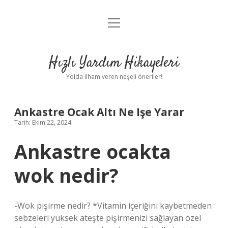
menüyü
Anasayfa
aç
Gizlilik Politikası
Hızlı Yardım Hikayeleri
Yasal Uyarı
Yolda ilham veren neşeli öneriler!
Hakkımızda
Ankastre Ocak Altı Ne Işe Yarar
Tarih: Ekim 22, 2024
Ankastre ocakta
wok nedir?
-Wok pişirme nedir? *Vitamin içeriğini kaybetmeden
sebzeleri yüksek ateşte pişirmenizi sağlayan özel