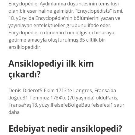
Encyclopédie, Aydınlanma düşüncesinin temsilcisi
olan bir eser haline gelmiştir. “Encyclopédists” ismi,
18. yüzyılda Encyclopédie’nin bölümlerini yazan ve
yayınlayan entelektüeller grubunu ifade eder.
Encyclopédie, o dönemin tüm bilgisini bir araya
getirme amacıyla oluşturulmuş 35 ciltlik bir
ansiklopedidir.
Ansiklopediyi ilk kim
çıkardı?
Denis Diderot5 Ekim 1713’te Langres, Fransa’da
doğdu31 Temmuz 1784’te (70 yaşında) öldüParis,
FransaYaş18. yüzyılFelsefeBölgeBatı felsefesi1 satır
daha
Edebiyat nedir ansiklopedi?