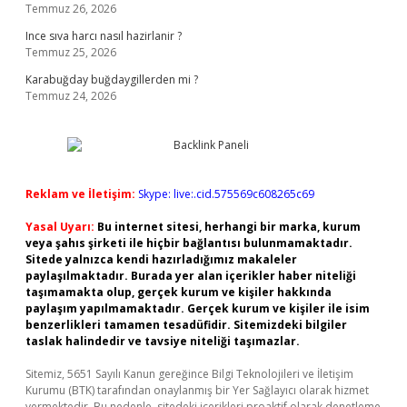
Temmuz 26, 2026
Ince sıva harcı nasıl hazirlanir ?
Temmuz 25, 2026
Karabuğday buğdaygillerden mi ?
Temmuz 24, 2026
Reklam ve İletişim:
Skype: live:.cid.575569c608265c69
Yasal Uyarı:
Bu internet sitesi, herhangi bir marka, kurum
veya şahıs şirketi ile hiçbir bağlantısı bulunmamaktadır.
Sitede yalnızca kendi hazırladığımız makaleler
paylaşılmaktadır. Burada yer alan içerikler haber niteliği
taşımamakta olup, gerçek kurum ve kişiler hakkında
paylaşım yapılmamaktadır. Gerçek kurum ve kişiler ile isim
benzerlikleri tamamen tesadüfidir. Sitemizdeki bilgiler
taslak halindedir ve tavsiye niteliği taşımazlar.
Sitemiz, 5651 Sayılı Kanun gereğince Bilgi Teknolojileri ve İletişim
Kurumu (BTK) tarafından onaylanmış bir Yer Sağlayıcı olarak hizmet
vermektedir. Bu nedenle, sitedeki içerikleri proaktif olarak denetleme