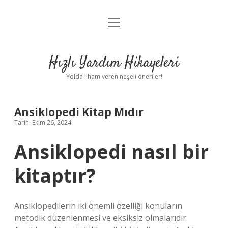
menüyü
Anasayfa
aç
Gizlilik Politikası
Hızlı Yardım Hikayeleri
Yasal Uyarı
Yolda ilham veren neşeli öneriler!
Hakkımızda
Ansiklopedi Kitap Mıdır
Tarih: Ekim 26, 2024
Ansiklopedi nasıl bir
kitaptır?
Ansiklopedilerin iki önemli özelliği konuların
metodik düzenlenmesi ve eksiksiz olmalarıdır.