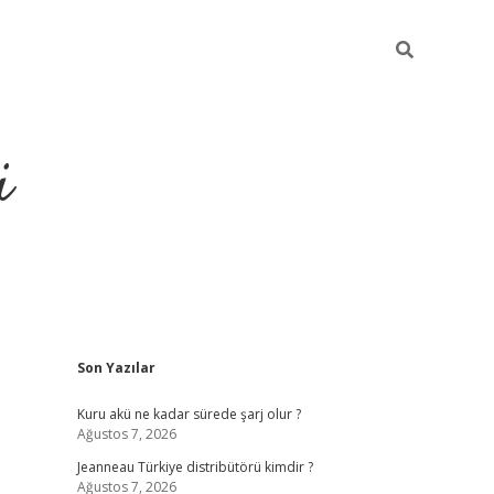
i
Sidebar
Son Yazılar
https://piabellagu
Kuru akü ne kadar sürede şarj olur ?
Ağustos 7, 2026
Jeanneau Türkiye distribütörü kimdir ?
Ağustos 7, 2026