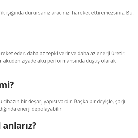
fik ışığında durursanız aracınızı hareket ettiremezsiniz. Bu,
ket eder, daha az tepki verir ve daha az enerji üretir.
ir aküden ziyade akü performansında düşüş olarak
 mi?
u cihazın bir deşarj yapısı vardır. Başka bir deyişle, şarjı
ığında enerji depolayabilir.
 anlarız?