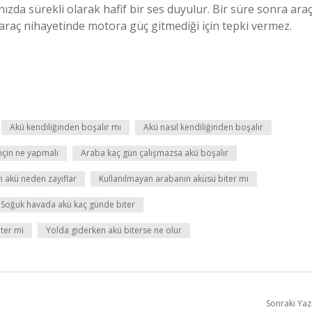
nızda sürekli olarak hafif bir ses duyulur. Bir süre sonra ara
 araç nihayetinde motora güç gitmediği için tepki vermez.
Akü kendiliğinden boşalır mı
Akü nasıl kendiliğinden boşalır
çin ne yapmalı
Araba kaç gün çalışmazsa akü boşalır
n akü neden zayıflar
Kullanılmayan arabanın aküsü biter mi
Soğuk havada akü kaç günde biter
ter mi
Yolda giderken akü biterse ne olur
Sonraki Yaz