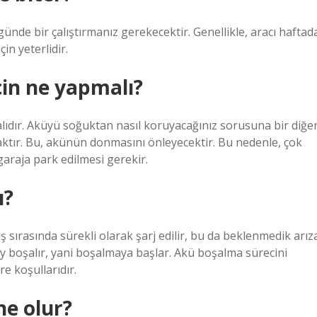
 günde bir çalıştırmanız gerekecektir. Genellikle, aracı haftad
in yeterlidir.
in ne yapmalı?
lıdır. Aküyü soğuktan nasıl koruyacağınız sorusuna bir diğe
aktır. Bu, akünün donmasını önleyecektir. Bu nedenle, çok
araja park edilmesi gerekir.
ı?
 sırasında sürekli olarak şarj edilir, bu da beklenmedik arız
ay boşalır, yani boşalmaya başlar. Akü boşalma sürecini
e koşullarıdır.
ne olur?