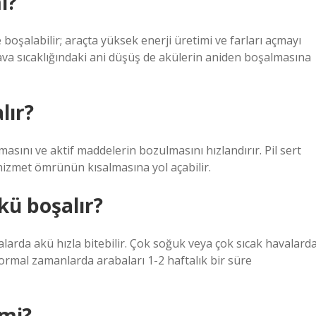
ı?
boşalabilir; araçta yüksek enerji üretimi ve farları açmayı
ava sıcaklığındaki ani düşüş de akülerin aniden boşalmasına
lır?
asını ve aktif maddelerin bozulmasını hızlandırır. Pil sert
hizmet ömrünün kısalmasına yol açabilir.
kü boşalır?
larda akü hızla bitebilir. Çok soğuk veya çok sıcak havalard
 Normal zamanlarda arabaları 1-2 haftalık bir süre
 mi?