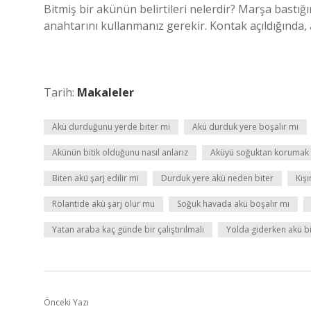
Bitmiş bir akünün belirtileri nelerdir? Marşa bastığı
anahtarını kullanmanız gerekir. Kontak açıldığında,
Tarih:
Makaleler
Akü durduğunu yerde biter mi
Akü durduk yere boşalır mı
Akünün bitik olduğunu nasıl anlarız
Aküyü soğuktan korumak i
Biten akü şarj edilir mi
Durduk yere akü neden biter
Kışı
Rölantide akü şarj olur mu
Soğuk havada akü boşalır mı
Yatan araba kaç günde bir çalıştırılmalı
Yolda giderken akü bi
Önceki Yazı