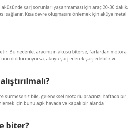
cın aküsünde şarj sorunları yaşanmaması için araç 20-30 dakik
ası sağlanır. Kısa devre oluşmasını önlemek için aküye metal
retir. Bu nedenle, aracınızın aküsü biterse, farlardan motora
mrünü doldurmuyorsa, aküyü şarj ederek şarj edebilir ve
lıştırılmalı?
ere sürmeseniz bile, geleneksel motorlu aracınızı haftada bir
önlemek için bunu açık havada ve kapalı bir alanda
 biter?