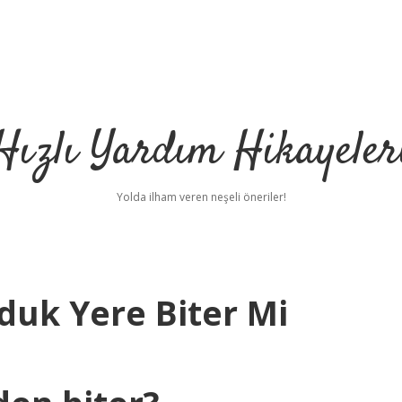
Hızlı Yardım Hikayeler
Yolda ilham veren neşeli öneriler!
uk Yere Biter Mi