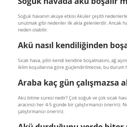
Soğuk havada akü boşalır m
Soğuk havanın aküye etkisi Aküler çeşitli nedenlerle 
unutmak gibi nedenler ilk akla gelenlerdir. Ancak h
neden olabilir.
Akü nasıl kendiliğinden boşa
Sıcak hava, pilin kendi kendine boşalmasını, ağ aşınm
iklim koşullarına göre güçlendirilmezse, bu durum 
Araba kaç gün çalışmazsa a
Akü bitme süresi nedir? Çok soğuk ve çok sıcak hava
aracınızı her 4-5 günde bir çalıştırmanızı öneririz.
çalıştırmanızı öneririz.
Akü durduğunu yerde biter