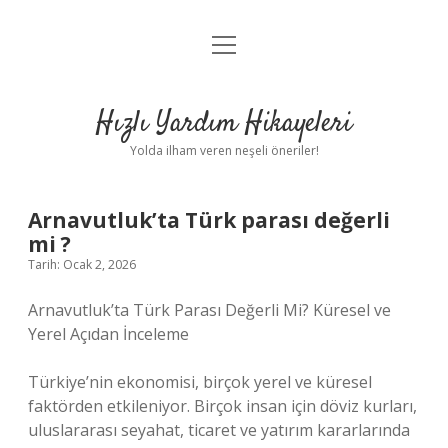
menüyü
Anasayfa
aç
Gizlilik Politikası
Hızlı Yardım Hikayeleri
Yasal Uyarı
Yolda ilham veren neşeli öneriler!
Hakkımızda
Arnavutluk’ta Türk parası değerli
mi ?
Tarih: Ocak 2, 2026
Arnavutluk’ta Türk Parası Değerli Mi? Küresel ve
Yerel Açıdan İnceleme
Türkiye’nin ekonomisi, birçok yerel ve küresel
faktörden etkileniyor. Birçok insan için döviz kurları,
uluslararası seyahat, ticaret ve yatırım kararlarında