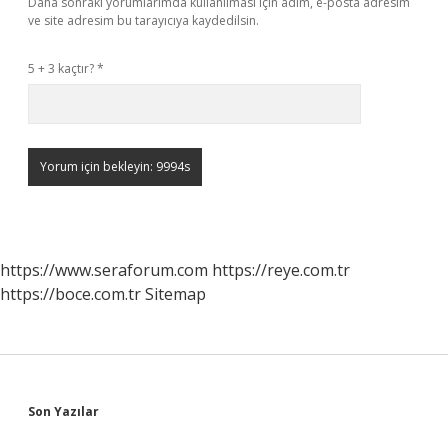
Daha sonraki yorumlarımda kullanılması için adım, e-posta adresim
ve site adresim bu tarayıcıya kaydedilsin.
5 + 3 kaçtır?
*
https://www.seraforum.com
https://reye.com.tr
https://boce.com.tr
Sitemap
Sidebar
Son Yazılar