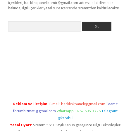
içerikleri,
backlinkpanelicomtr@gmail.com
adresine bildirmeniz
halinde, ilgili içerikler yasal süre içerisinde sitemizden kaldırılacaktır.
Arama
laguncel.com/
Reklam ve İletişim:
E-mail:
backlinkpaneli@gmail.com
Teams:
forumhizmeti@gmail.com
Whatsapp: 0262 606 0 726
Telegram:
@karabul
Yasal Uyarı:
Sitemiz, 5651 Sayılı Kanun gereğince Bilgi Teknolojileri