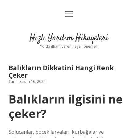
menüyü
Anasayfa
aç
Gizlilik Politikası
Hızlı Yardım Hikayeleri
Yasal Uyarı
Yolda ilham veren neşeli öneriler!
Hakkımızda
Balıkların Dikkatini Hangi Renk
Çeker
Tarih: Kasım 16, 2024
Balıkların ilgisini ne
çeker?
Solucanlar, böcek larvaları, kurbağalar ve