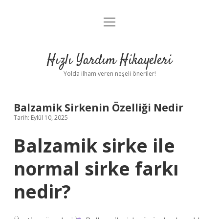
menüyü
Anasayfa
aç
Gizlilik Politikası
Hızlı Yardım Hikayeleri
Yasal Uyarı
Yolda ilham veren neşeli öneriler!
Hakkımızda
Balzamik Sirkenin Özelliği Nedir
Tarih: Eylül 10, 2025
Balzamik sirke ile
normal sirke farkı
nedir?