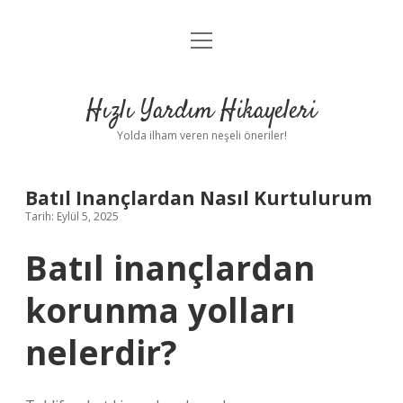
menüyü
Anasayfa
aç
Gizlilik Politikası
Hızlı Yardım Hikayeleri
Yasal Uyarı
Yolda ilham veren neşeli öneriler!
Hakkımızda
Batıl Inançlardan Nasıl Kurtulurum
Tarih: Eylül 5, 2025
Batıl inançlardan
korunma yolları
nelerdir?