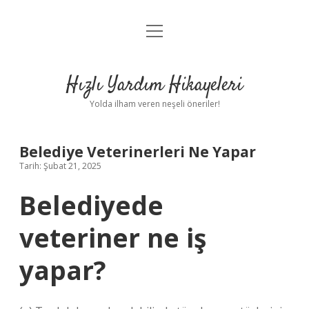
menüyü
Anasayfa
aç
Gizlilik Politikası
Hızlı Yardım Hikayeleri
Yasal Uyarı
Yolda ilham veren neşeli öneriler!
Hakkımızda
Belediye Veterinerleri Ne Yapar
Tarih: Şubat 21, 2025
Belediyede
veteriner ne iş
yapar?