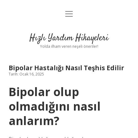
menüyü
Anasayfa
aç
Gizlilik Politikası
Hızlı Yardım Hikayeleri
Yasal Uyarı
Yolda ilham veren neşeli öneriler!
Hakkımızda
Bipolar Hastalığı Nasıl Teşhis Edilir
Tarih: Ocak 16, 2025
Bipolar olup
olmadığını nasıl
anlarım?