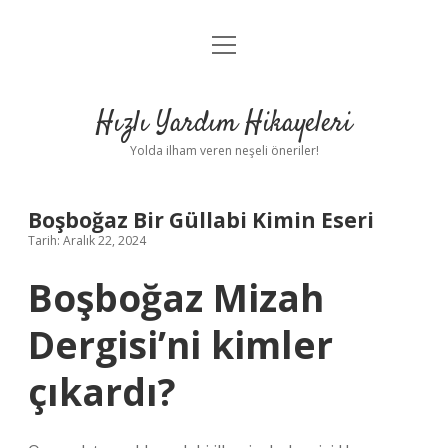
menüyü
Anasayfa
aç
Gizlilik Politikası
Hızlı Yardım Hikayeleri
Yasal Uyarı
Yolda ilham veren neşeli öneriler!
Hakkımızda
Boşboğaz Bir Güllabi Kimin Eseri
Tarih: Aralık 22, 2024
Boşboğaz Mizah
Dergisi’ni kimler
çıkardı?