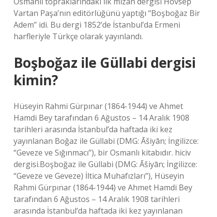
Osmanlı topraklarındaki ilk mizah dergisi Hovsep
Vartan Paşa’nın editörlüğünü yaptığı “Boşboğaz Bir
Adem” idi. Bu dergi 1852’de İstanbul’da Ermeni
harfleriyle Türkçe olarak yayınlandı.
Boşboğaz ile Güllabi dergisi
kimin?
Hüseyin Rahmi Gürpınar (1864-1944) ve Ahmet
Hamdi Bey tarafından 6 Ağustos – 14 Aralık 1908
tarihleri ​​arasında İstanbul’da haftada iki kez
yayınlanan Boğaz ile Güllabi (DMG: Āšiyān; İngilizce:
“Geveze ve Sığınmacı”), bir Osmanlı kitabıdır. hiciv
dergisi.Boşboğaz ile Güllabi (DMG: Āšiyān; İngilizce:
“Geveze ve Geveze) İltica Muhafızları”), Hüseyin
Rahmi Gürpınar (1864-1944) ve Ahmet Hamdi Bey
tarafından 6 Ağustos – 14 Aralık 1908 tarihleri ​​
arasında İstanbul’da haftada iki kez yayınlanan