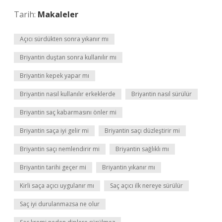
Tarih:
Makaleler
Açıcı sürdükten sonra yıkanır mı
Briyantin duştan sonra kullanılır mı
Briyantin kepek yapar mı
Briyantin nasıl kullanılır erkeklerde
Briyantin nasıl sürülür
Briyantin saç kabarmasını önler mi
Briyantin saça iyi gelir mi
Briyantin saçı düzleştirir mi
Briyantin saçı nemlendirir mi
Briyantin sağlıklı mı
Briyantin tarihi geçer mi
Briyantin yıkanır mı
Kirli saça açıcı uygulanır mı
Saç açıcı ilk nereye sürülür
Saç iyi durulanmazsa ne olur