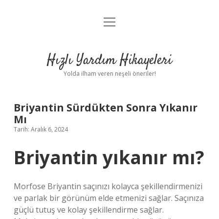
menüyü
Anasayfa
aç
Gizlilik Politikası
Hızlı Yardım Hikayeleri
Yasal Uyarı
Yolda ilham veren neşeli öneriler!
Hakkımızda
Briyantin Sürdükten Sonra Yıkanır
Mı
Tarih: Aralık 6, 2024
Briyantin yıkanır mı?
Morfose Briyantin saçınızı kolayca şekillendirmenizi
ve parlak bir görünüm elde etmenizi sağlar. Saçınıza
güçlü tutuş ve kolay şekillendirme sağlar.