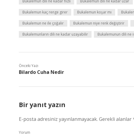
Bukalemun dili ne kadar hızlı
Bukalemun dili ne kadar uzar
Bukalemun kaç renge girer
Bukalemun koşar mı
Bukalem
Bukalemun ne ile çoğalır
Bukalemun niye renk değiştirir
Bukalemunların dili ne kadar uzayabilir
Bukalemunun dili ne i
Önceki Yazı
Bilardo Cuha Nedir
Bir yanıt yazın
E-posta adresiniz yayınlanmayacak.
Gerekli alanlar
Yorum