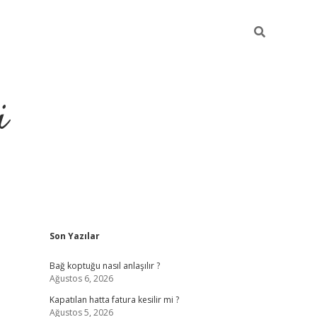
i
Sidebar
Son Yazılar
https://piabellagu
Bağ koptuğu nasıl anlaşılır ?
Ağustos 6, 2026
Kapatılan hatta fatura kesilir mi ?
Ağustos 5, 2026