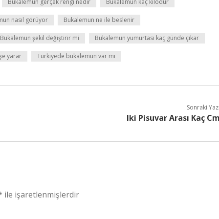
Bukalemun gerçek rengi nedir
Bukalemun kaç kilodur
un nasıl görüyor
Bukalemun ne ile beslenir
Bukalemun şekil değiştirir mi
Bukalemun yumurtası kaç günde çıkar
şe yarar
Türkiyede bukalemun var mı
Sonraki Yaz
Iki Pisuvar Arası Kaç C
*
ile işaretlenmişlerdir