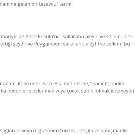
lamına gelen bir tasavvuf terimi.
tibariyle de Allah Resulü’ne -sallallahu aleyhi ve sellem- aittir
ettiği şeydir ve Peygamber -sallallahu aleyhi ve sellem- bu
r adamı ifade eder. Bazı eski metinlerde, “hadım”, hadım
aşka nedenlerle evlenmek veya çocuk sahibi olmak istemeyen
 sağlanan veya örgütlenen turizm, iletişim ve danışmanlık