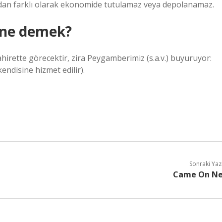
llardan farklı olarak ekonomide tutulamaz veya depolanamaz.
 ne demek?
hirette görecektir, zira Peygamberimiz (s.a.v.) buyuruyor:
ndisine hizmet edilir).
Sonraki Yaz
Came On N