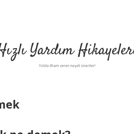
Hızlı Yardım Hikayeler
Yolda ilham veren neşeli öneriler!
emek