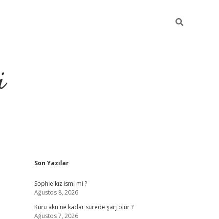
i
Sidebar
Son Yazılar
https://p
Sophie kız ismi mi ?
Ağustos 8, 2026
Kuru akü ne kadar sürede şarj olur ?
Ağustos 7, 2026