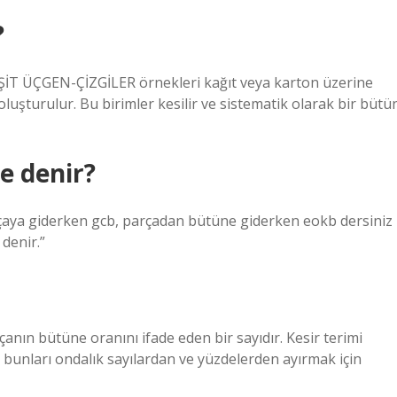
?
ŞİT ÜÇGEN-ÇİZGİLER örnekleri kağıt veya karton üzerine
m oluşturulur. Bu birimler kesilir ve sistematik olarak bir bütü
e denir?
aya giderken gcb, parçadan bütüne giderken eokb dersiniz
denir.”
çanın bütüne oranını ifade eden bir sayıdır. Kesir terimi
e bunları ondalık sayılardan ve yüzdelerden ayırmak için