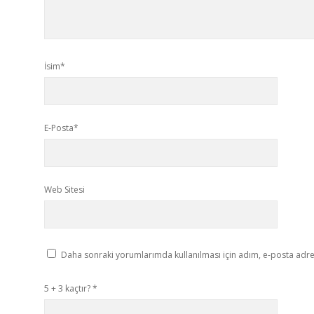
İsim*
E-Posta*
Web Sitesi
Daha sonraki yorumlarımda kullanılması için adım, e-posta adres
5 + 3 kaçtır?
*