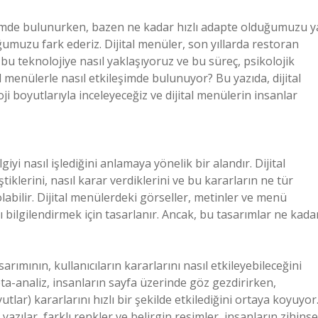
ileşimde bulunurken, bazen ne kadar hızlı adapte olduğumuzu y
ğumuzu fark ederiz. Dijital menüler, son yıllarda restoran
 bu teknolojiye nasıl yaklaşıyoruz ve bu süreç, psikolojik
al menülerle nasıl etkileşimde bulunuyor? Bu yazıda, dijital
ji boyutlarıyla inceleyeceğiz ve dijital menülerin insanlar
lgiyi nasıl işlediğini anlamaya yönelik bir alandır. Dijital
tiklerini, nasıl karar verdiklerini ve bu kararların ne tür
labilir. Dijital menülerdeki görseller, metinler ve menü
rı bilgilendirmek için tasarlanır. Ancak, bu tasarımlar ne kada
arımının, kullanıcıların kararlarını nasıl etkileyebileceğini
ta-analiz, insanların sayfa üzerinde göz gezdirirken,
lar) kararlarını hızlı bir şekilde etkilediğini ortaya koyuyor
azılar, farklı renkler ve belirgin resimler, insanların zihinse