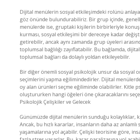
Dijital menülerin sosyal etkileşimdeki rolünü anlay
göz önünde bulundurabiliriz. Bir grup içinde, genelli
menülerde ise, gruptaki kişilerin birbirleriyle konu
kurması, sosyal etkileşimi bir dereceye kadar değişt
getirebilir, ancak aynı zamanda grup üyeleri arasın
toplumsal bağlılığı zayıflatabilir. Bu bağlamda, diji
toplumsal bağları da dolaylı yoldan etkileyebilir.
Bir diğer önemli sosyal psikolojik unsur da sosyal o
seçimlerini yapma eğilimindedirler. Dijital menülerd
oy alan ürünleri seçme eğiliminde olabilirler. Kitle p
oluştururken hangi öğeleri öne çıkaracaklarını seçerk
Psikolojik Çelişkiler ve Gelecek
Günümüzde dijital menülerin sunduğu kolaylıklar, kul
Ancak, bu hızlı kararlar, insanların daha az anlamlı
yaşamalarına yol açabilir. Çelişki teorisine göre, 
fazla stres yaşarlar. Bu, karar paralizasına yol açabi