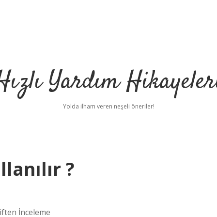
Hızlı Yardım Hikayeler
Yolda ilham veren neşeli öneriler!
lanılır ?
tiften İnceleme