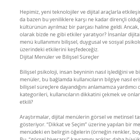
Hepimiz, yeni teknolojiler ve dijital araçlarla etk
da bazen bu yeniliklere karşı ne kadar dirençli oldu
kültürünün ayrılmaz bir parçası haline geldi. Ancak,
olarak bizde ne gibi etkiler yaratıyor? İnsanlar dijit
menü kullanımını bilişsel, duygusal ve sosyal psikolo
üzerindeki etkilerini keşfedeceğiz.
Dijital Menüler ve Bilişsel Süreçler
Bilişsel psikoloji, insan beyninin nasıl işlediğini ve bi
menüler, bu bağlamda kullanıcıların bilgiye nasıl eriş
bilişsel süreçlere dayandığını anlamamıza yardımcı o
kategorileri, kullanıcıların dikkatini çekmek ve onla
etkili?
Araştırmalar, dijital menülerin görsel ve metinsel tas
gösteriyor. “Dikkat ve Seçim” üzerine yapılan bir me
menüdeki en belirgin öğelerin (örneğin renkler, boyut
Bu, “görsel hiyerarşi” kavramını açıklar; daha büyük y