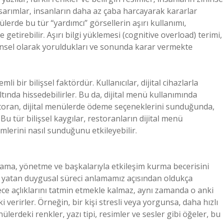
asarımlar, insanların daha az çaba harcayarak kararlar
nülerde bu tür “yardımcı” görsellerin aşırı kullanımı,
getirebilir. Aşırı bilgi yüklemesi (cognitive overload) terimi,
ihinsel olarak yoruldukları ve sonunda karar vermekte
i bir bilişsel faktördür. Kullanıcılar, dijital cihazlarla
tında hissedebilirler. Bu da, dijital menü kullanımında
restoran, dijital menülerde ödeme seçeneklerini sunduğunda,
 Bu tür bilişsel kaygılar, restoranların dijital menü
emlerini nasıl sunduğunu etkileyebilir.
ama, yönetme ve başkalarıyla etkileşim kurma becerisini
da yatan duygusal süreci anlamamız açısından oldukça
ece açlıklarını tatmin etmekle kalmaz, aynı zamanda o anki
verirler. Örneğin, bir kişi stresli veya yorgunsa, daha hızlı
nülerdeki renkler, yazı tipi, resimler ve sesler gibi öğeler, bu