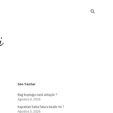
i
Sidebar
Son Yazılar
https://piabella
Bağ koptuğu nasıl anlaşılır ?
Ağustos 6, 2026
Kapatılan hatta fatura kesilir mi ?
Ağustos 5, 2026