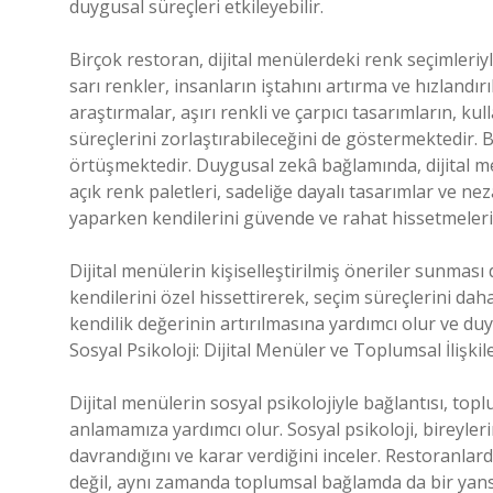
duygusal süreçleri etkileyebilir.
Birçok restoran, dijital menülerdeki renk seçimleriyle
sarı renkler, insanların iştahını artırma ve hızlandı
araştırmalar, aşırı renkli ve çarpıcı tasarımların, ku
süreçlerini zorlaştırabileceğini de göstermektedir.
örtüşmektedir. Duygusal zekâ bağlamında, dijital me
açık renk paletleri, sadeliğe dayalı tasarımlar ve neza
yaparken kendilerini güvende ve rahat hissetmeleri, k
Dijital menülerin kişiselleştirilmiş öneriler sunması
kendilerini özel hissettirerek, seçim süreçlerini daha k
kendilik değerinin artırılmasına yardımcı olur ve duyg
Sosyal Psikoloji: Dijital Menüler ve Toplumsal İlişkil
Dijital menülerin sosyal psikolojiyle bağlantısı, topl
anlamamıza yardımcı olur. Sosyal psikoloji, bireyler
davrandığını ve karar verdiğini inceler. Restoranlard
değil, aynı zamanda toplumsal bağlamda da bir yans