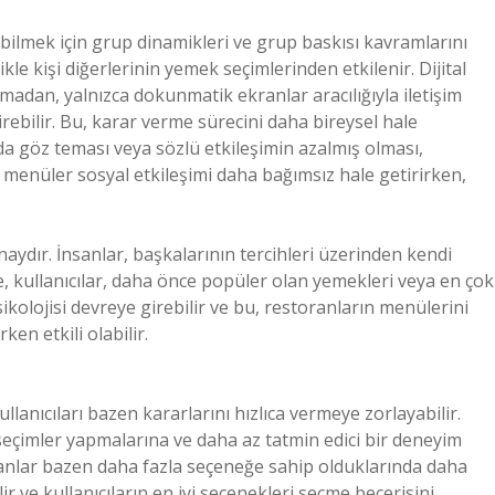
abilmek için grup dinamikleri ve grup baskısı kavramlarını
kle kişi diğerlerinin yemek seçimlerinden etkilenir. Dijital
şmadan, yalnızca dokunmatik ekranlar aracılığıyla iletişim
irebilir. Bu, karar verme sürecini daha bireysel hale
da göz teması veya sözlü etkileşimin azalmış olması,
tal menüler sosyal etkileşimi daha bağımsız hale getirirken,
naydır. İnsanlar, başkalarının tercihleri üzerinden kendi
e, kullanıcılar, daha önce popüler olan yemekleri veya en çok
sikolojisi devreye girebilir ve bu, restoranların menülerini
en etkili olabilir.
lanıcıları bazen kararlarını hızlıca vermeye zorlayabilir.
 seçimler yapmalarına ve daha az tatmin edici bir deneyim
insanlar bazen daha fazla seçeneğe sahip olduklarında daha
lir ve kullanıcıların en iyi seçenekleri seçme becerisini