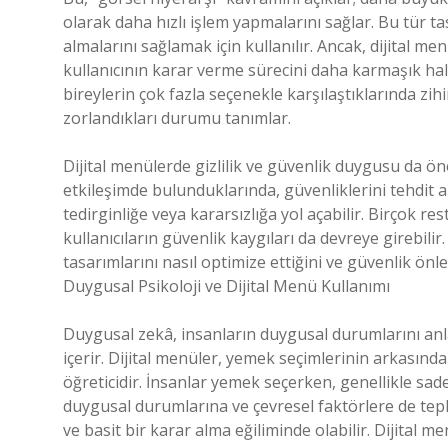
olarak daha hızlı işlem yapmalarını sağlar. Bu tür t
almalarını sağlamak için kullanılır. Ancak, dijital me
kullanıcının karar verme sürecini daha karmaşık hale 
bireylerin çok fazla seçenekle karşılaştıklarında z
zorlandıkları durumu tanımlar.
Dijital menülerde gizlilik ve güvenlik duygusu da öneml
etkileşimde bulunduklarında, güvenliklerini tehdit al
tedirginliğe veya kararsızlığa yol açabilir. Birçok 
kullanıcıların güvenlik kaygıları da devreye girebilir.
tasarımlarını nasıl optimize ettiğini ve güvenlik önl
Duygusal Psikoloji ve Dijital Menü Kullanımı
Duygusal zekâ, insanların duygusal durumlarını anl
içerir. Dijital menüler, yemek seçimlerinin arkasın
öğreticidir. İnsanlar yemek seçerken, genellikle sad
duygusal durumlarına ve çevresel faktörlere de tepki 
ve basit bir karar alma eğiliminde olabilir. Dijital me