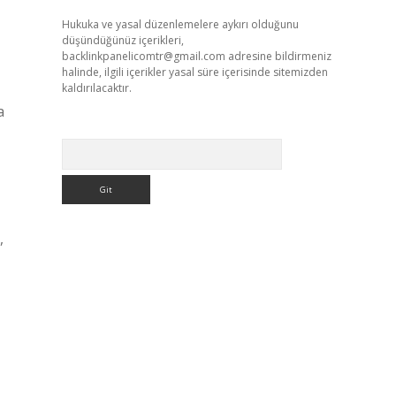
Hukuka ve yasal düzenlemelere aykırı olduğunu
düşündüğünüz içerikleri,
backlinkpanelicomtr@gmail.com
adresine bildirmeniz
halinde, ilgili içerikler yasal süre içerisinde sitemizden
kaldırılacaktır.
a
Arama
,