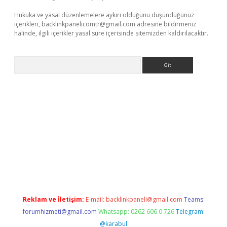
Hukuka ve yasal düzenlemelere aykırı olduğunu düşündüğünüz
içerikleri,
backlinkpanelicomtr@gmail.com
adresine bildirmeniz
halinde, ilgili içerikler yasal süre içerisinde sitemizden kaldırılacaktır.
Arama
llaguncel.com/
Reklam ve İletişim:
E-mail:
backlinkpaneli@gmail.com
Teams:
forumhizmeti@gmail.com
Whatsapp: 0262 606 0 726
Telegram:
@karabul