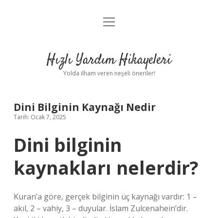
menüyü
Anasayfa
aç
Gizlilik Politikası
Hızlı Yardım Hikayeleri
Yasal Uyarı
Yolda ilham veren neşeli öneriler!
Hakkımızda
Dini Bilginin Kaynağı Nedir
Tarih: Ocak 7, 2025
Dini bilginin
kaynakları nelerdir?
Kuran’a göre, gerçek bilginin üç kaynağı vardır: 1 –
akıl, 2 – vahiy, 3 – duyular. İslam Zulcenahein’dir.