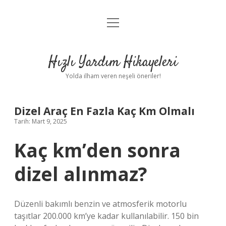
menüyü
Anasayfa
aç
Gizlilik Politikası
Hızlı Yardım Hikayeleri
Yasal Uyarı
Yolda ilham veren neşeli öneriler!
Hakkımızda
Dizel Araç En Fazla Kaç Km Olmalı
Tarih: Mart 9, 2025
Kaç km’den sonra
dizel alınmaz?
Düzenli bakımlı benzin ve atmosferik motorlu
taşıtlar 200.000 km’ye kadar kullanılabilir. 150 bin