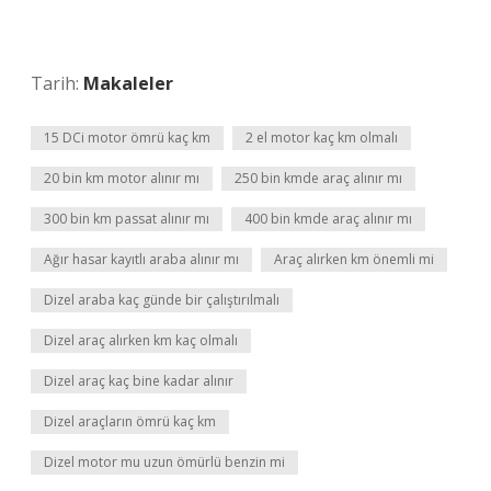
Tarih:
Makaleler
15 DCi motor ömrü kaç km
2 el motor kaç km olmalı
20 bin km motor alınır mı
250 bin kmde araç alınır mı
300 bin km passat alınır mı
400 bin kmde araç alınır mı
Ağır hasar kayıtlı araba alınır mı
Araç alırken km önemli mi
Dizel araba kaç günde bir çalıştırılmalı
Dizel araç alırken km kaç olmalı
Dizel araç kaç bine kadar alınır
Dizel araçların ömrü kaç km
Dizel motor mu uzun ömürlü benzin mi