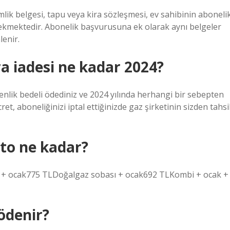
lik belgesi, tapu veya kira sözleşmesi, ev sahibinin aboneli
erekmektedir. Abonelik başvurusuna ek olarak aynı belgeler
lenir.
ra iadesi ne kadar 2024?
venlik bedeli ödediniz ve 2024 yılında herhangi bir sebepten
cret, aboneliğinizi iptal ettiğinizde gaz şirketinin sizden tahsi
to ne kadar?
i + ocak775 TLDoğalgaz sobası + ocak692 TLKombi + ocak +
ödenir?