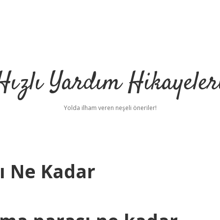
Hızlı Yardım Hikayeler
Yolda ilham veren neşeli öneriler!
ı Ne Kadar