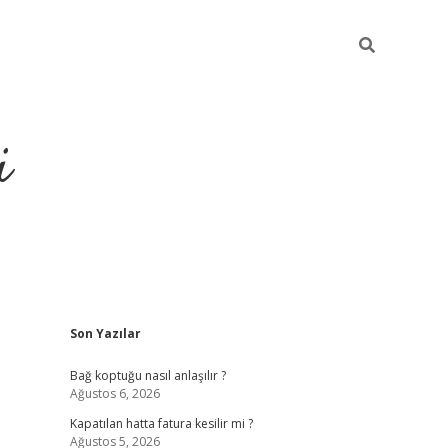
i
Sidebar
Son Yazılar
https://piabellagun
Bağ koptuğu nasıl anlaşılır ?
Ağustos 6, 2026
Kapatılan hatta fatura kesilir mi ?
Ağustos 5, 2026