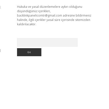
k
Hukuka ve yasal düzenlemelere aykırı olduğunu
düşündüğünüz içerikleri,
backlinkpanelicomtr@gmail.com
adresine bildirmeniz
halinde, ilgili içerikler yasal süre içerisinde sitemizden
kaldırılacaktır.
Arama
l