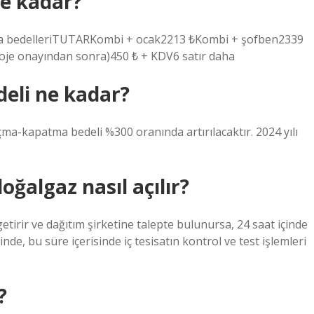
ne kadar?
a bedelleriTUTARKombi + ocak2213 ₺ Kombi + şofben 2339
proje onayından sonra)450 ₺ + KDV6 satır daha
eli ne kadar?
çma-kapatma bedeli %300 oranında artırılacaktır. 2024 yılı
ğalgaz nasıl açılır?
tirir ve dağıtım şirketine talepte bulunursa, 24 saat içinde
nde, bu süre içerisinde iç tesisatın kontrol ve test işlemleri
?