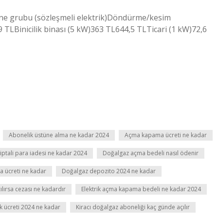
one grubu (sözleşmeli elektrik)Döndürme/kesim
 TLBinicilik binası (5 kW)363 TL644,5 TLTicari (1 kW)72,6
Abonelik üstüne alma ne kadar 2024
Açma kapama ücreti ne kadar
iptali para iadesi ne kadar 2024
Doğalgaz açma bedeli nasıl ödenir
 ücreti ne kadar
Doğalgaz depozito 2024 ne kadar
lırsa cezası ne kadardır
Elektrik açma kapama bedeli ne kadar 2024
k ücreti 2024 ne kadar
Kiracı doğalgaz aboneliği kaç günde açılır