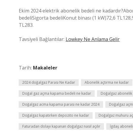
Ekim 2024 elektrik abonelik bedeli ne kadardır?Ab
bedeliSigorta bedeliKonut binası (1 kW)72,6 TL128,9
TL283.
Tavsiyeli Bağlantılar:
Lowkey Ne Anlama Gelir
Tarih:
Makaleler
2024 doğalgaz Parası Ne Kadar
Abonelik açtırma ne kadar
Doğal gaz açma kapama bedeli ne kadar
Doğalgaz abonelik 
Doğalgaz acma kapama parası ne kadar 2024
Doğalgaz açma
Doğalgaz kapatırken depozito ne kadar
Doğalgaz muhuru açı
Faturadan dolayı kapanan doğalgaz nasıl açılır
İgdaş aboneli