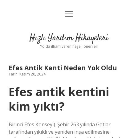
menüyü
Anasayfa
aç
Gizlilik Politikası
Hızlı Yardım Hikayeleri
Yasal Uyarı
Yolda ilham veren neşeli öneriler!
Hakkımızda
Efes Antik Kenti Neden Yok Oldu
Tarih: Kasım 20, 2024
Efes antik kentini
kim yıktı?
Birinci Efes Konseyi). Şehir 263 yılında Gotlar
tarafından yıkıldı ve yeniden inşa edilmesine