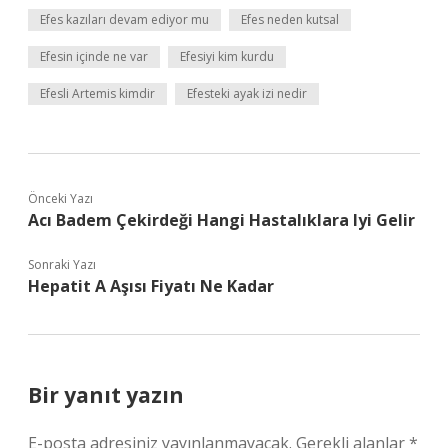
Efes kazıları devam ediyor mu
Efes neden kutsal
Efesin içinde ne var
Efesiyi kim kurdu
Efesli Artemis kimdir
Efesteki ayak izi nedir
Önceki Yazı
Acı Badem Çekirdeği Hangi Hastalıklara Iyi Gelir
Sonraki Yazı
Hepatit A Aşısı Fiyatı Ne Kadar
Bir yanıt yazın
E-posta adresiniz yayınlanmayacak.
Gerekli alanlar
*