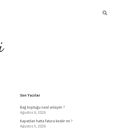
i
Sidebar
Son Yazılar
https://piabellagun
Bağ koptuğu nasıl anlaşılır ?
Ağustos 6, 2026
Kapatılan hatta fatura kesilir mi ?
Ağustos 5, 2026