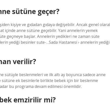
nne sütüne geçer?
şiden kişiye ve gıdadan gıdaya değişebilir. Ancak genel olara
 saat içinde anne sütüne geçebilir. Yani annelerin yemek
e süte geçmeye başlar. Annelerin yedikleri ne zaman süte
erin yediği besinler sute-…Sada Hastanesi › annelerin yediği
an verilir?
sütüyle beslenmeleri ve ilk altı ay boyunca sadece anne
e sütüne ek besinlerle birlikte bebek için bir beslenme
kadar bu programa devam edilmesi önemlidir.
k emzirilir mi?