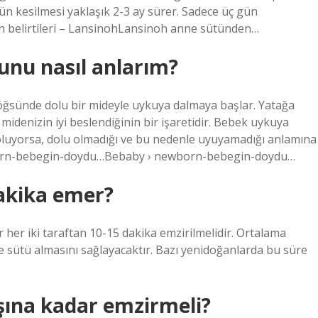
ütün kesilmesi yaklaşık 2-3 ay sürer. Sadece üç gün
in belirtileri – LansinohLansinoh anne sütünden…
nu nasıl anlarım?
öğsünde dolu bir mideyle uykuya dalmaya başlar. Yatağa
 midenizin iyi beslendiğinin bir işaretidir. Bebek uykuya
oluyorsa, dolu olmadığı ve bu nedenle uyuyamadığı anlamına
wborn-bebegin-doydu…Bebaby › newborn-bebegin-doydu…
akika emer?
 her iki taraftan 10-15 dakika emzirilmelidir. Ortalama
e sütü almasını sağlayacaktır. Bazı yenidoğanlarda bu süre
şına kadar emzirmeli?