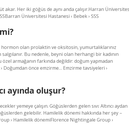
akar. Her iki göğüs de aynı anda çalışır.Harran Üniversites
SSBarran Üniversitesi Hastanesi › Bebek › SSS
 mi?
 hormon olan prolaktin ve oksitosin, yumurtalıklarınız
n salgılanır. Bu nedenle, beyni olan herhangi bir kadının
 özel armağanın farkında değildir: doğum yapmadan
i › Doğumdan önce emzirme… Emzirme tavsiyeleri ›
cı ayında oluşur?
cekler yemeye çalışın. Göğüslerden gelen sıvı: Altıncı aydan
 göğüslerden gelebilir. Hamilelik dönemi hakkında her şey –
roup › Hamilelik dönemiFlorence Nightingale Group ›