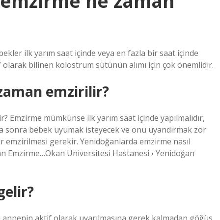
 emzirme ne zaman
ler ilk yarım saat içinde veya en fazla bir saat içinde
ız” olarak bilinen kolostrum sütünün alımı için çok önemlidir.
aman emzirilir?
r? Emzirme mümkünse ilk yarım saat içinde yapılmalıdır,
daha sonra bebek uyumak isteyecek ve onu uyandırmak zor
bir emzirilmesi gerekir. Yenidoğanlarda emzirme nasıl
ğan Emzirme…Okan Üniversitesi Hastanesi › Yenidoğan
elir?
en annenin aktif olarak uyarılmasına gerek kalmadan göğüs