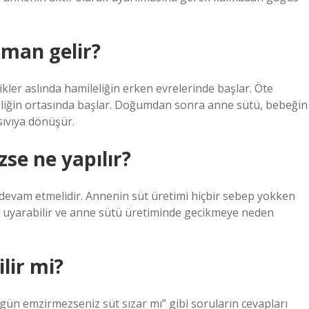
aman gelir?
kler aslında hamileliğin erken evrelerinde başlar. Öte
liğin ortasında başlar. Doğumdan sonra anne sütü, bebeğin
sıvıya dönüşür.
e ne yapılır?
devam etmelidir. Annenin süt üretimi hiçbir sebep yokken
ı uyarabilir ve anne sütü üretiminde gecikmeye neden
lir mi?
gün emzirmezseniz süt sızar mı” gibi soruların cevapları