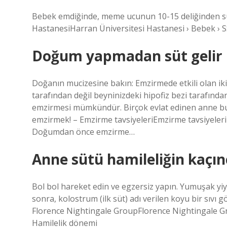
Bebek emdiğinde, meme ucunun 10-15 deliğinden süt 
HastanesiHarran Üniversitesi Hastanesi › Bebek › S
Doğum yapmadan süt gelir
Doğanın mucizesine bakın: Emzirmede etkili olan iki
tarafından değil beyninizdeki hipofiz bezi tarafında
emzirmesi mümkündür. Birçok evlat edinen anne bu
emzirmek! – Emzirme tavsiyeleriEmzirme tavsiyeler
Doğumdan önce emzirme…
Anne sütü hamileliğin kaçın
Bol bol hareket edin ve egzersiz yapın. Yumuşak yiye
sonra, kolostrum (ilk süt) adı verilen koyu bir sıvı
Florence Nightingale GroupFlorence Nightingale G
Hamilelik dönemi