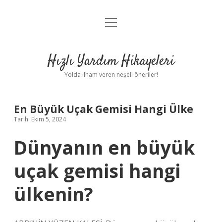
menüyü
Anasayfa
aç
Gizlilik Politikası
Hızlı Yardım Hikayeleri
Yasal Uyarı
Yolda ilham veren neşeli öneriler!
Hakkımızda
En Büyük Uçak Gemisi Hangi Ülke
Tarih: Ekim 5, 2024
Dünyanın en büyük
uçak gemisi hangi
ülkenin?