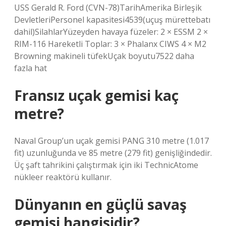
USS Gerald R. Ford (CVN-78)TarihAmerika Birleşik
DevletleriPersonel kapasitesi4539(uçuş mürettebatı
dahil)SilahlarYüzeyden havaya füzeler: 2 × ESSM 2 ×
RIM-116 Hareketli Toplar: 3 × Phalanx CIWS 4 × M2
Browning makineli tüfekUçak boyutu7522 daha
fazla hat
Fransız uçak gemisi kaç
metre?
Naval Group’un uçak gemisi PANG 310 metre (1.017
fit) uzunluğunda ve 85 metre (279 fit) genişliğindedir.
Üç şaft tahrikini çalıştırmak için iki TechnicAtome
nükleer reaktörü kullanır.
Dünyanın en güçlü savaş
gemisi hangisidir?