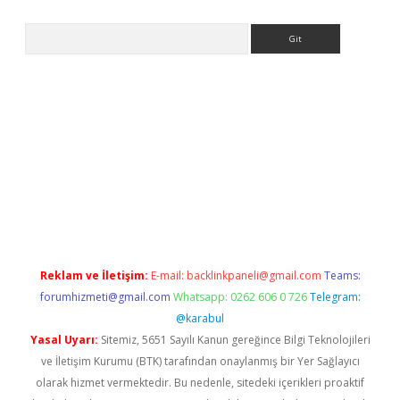
Arama
aguncel.com/
Reklam ve İletişim:
E-mail:
backlinkpaneli@gmail.com
Teams:
forumhizmeti@gmail.com
Whatsapp: 0262 606 0 726
Telegram:
@karabul
Yasal Uyarı:
Sitemiz, 5651 Sayılı Kanun gereğince Bilgi Teknolojileri
ve İletişim Kurumu (BTK) tarafından onaylanmış bir Yer Sağlayıcı
olarak hizmet vermektedir. Bu nedenle, sitedeki içerikleri proaktif