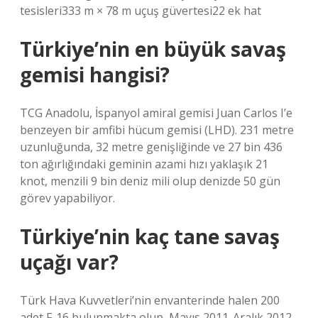
tesisleri333 m × 78 m uçuş güvertesi22 ek hat
Türkiye’nin en büyük savaş
gemisi hangisi?
TCG Anadolu, İspanyol amiral gemisi Juan Carlos I’e
benzeyen bir amfibi hücum gemisi (LHD). 231 metre
uzunluğunda, 32 metre genişliğinde ve 27 bin 436
ton ağırlığındaki geminin azami hızı yaklaşık 21
knot, menzili 9 bin deniz mili olup denizde 50 gün
görev yapabiliyor.
Türkiye’nin kaç tane savaş
uçağı var?
Türk Hava Kuvvetleri’nin envanterinde halen 200
adet F-16 bulunmakta olup, Mayıs 2011-Aralık 2012