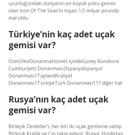
uzunluğundaki dünyanın en büyük yolcu gemisi
olan Icon Of The Seas’in inşası 1,5 milyar pounda
mal oldu.
Türkiye’nin kaç adet uçak
gemisi var?
ÖzetÜlkeDonanmaHizmet içindeGüney KoreKore
Cumhuriyeti Donanması2İspanyaİspanyol
Donanması1TaylandKraliyet
Donanması1TürkiyeTürk Donanması111 diğer hat
Rusya’nın kaç adet uçak
gemisi var?
Birleşik Devletler’i, her biri iki uçak gemisine sahip
Birleşik Krallık ve Çin takip ediyor. Rusya, Hindistan